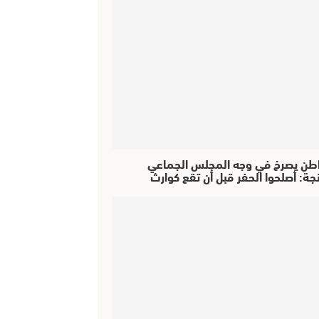
طن يصرخ في وجه المجلس الجماعي
جة: أصلحوا الحفر قبل أن تقع كوارث