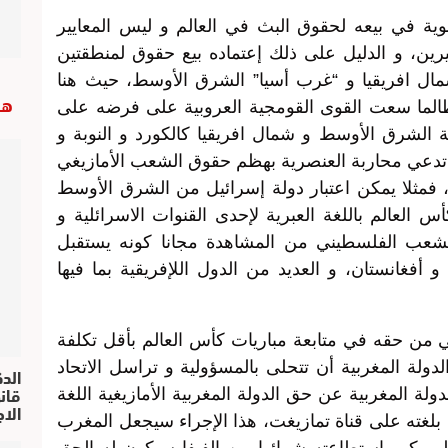
لغوية في بيعه لحقوق البث في العالم و ليس المعايير
رين، و الدليل على ذلك إعتماده بيع حقوق لمنطقتين
مال افريقيا و “غرب أسيا” الشرق الأوسط، حيث هنا
هب
 طالما سعت القوى القومجية العروبية على فرضه على
 الشرق الأوسط و شمال افريقيا كالكورد و النوبة و
تي تدعي محاربة العنصرية بهظم حقوق الشعب الأمازيغي
م، فمثلا يمكن اعتبار دولة إسرائيل من الشرق الأوسط
لعالم باللغة العبرية لإحدى القنوات الاسرائلية و
لشعب الفلسطيني من المشاهدة مجانا كونه يستقبل
و أفغانستان، و العديد من الدول اللإفريقية بما فيها
 من حقه في متابعة مباريات كأس العالم بأقل تكلفة
لة المغربية أن تتحلى بالمسؤولية و تراسل الاتحاد
الد
لدولة المغربية عن حق الدولة المغربية الأمازيغية اللغة
الا
بلغته على قناة تمازيغت، هذا الإجراء سيجعل المغرب