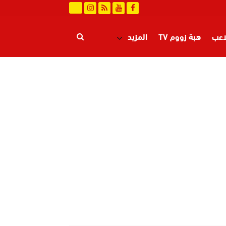
اعب
هبة زووم TV
المزيد