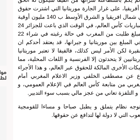
يكم باستطاعته شرائها من الفيفا سيكون له الحق
أفريقيا، على غرار الجارة موريتانيا التي اشترت حقوق
البث من الشركة المالكة لحقوق البث في شمال افريقيا و الشرق الأوسط ب 140 مليون أوقية
أي ما يعادل 500 ألف دولار مقابل جميع مباريات كأس العالم، في الوقت الذي باعت للجزائر 24
مبارة مقابل 30 مليون دولار، و نفس المبلغ طلبت من المغرب في حالة رغبته في شراء 22
المبلغ بين موريتانيا و جيرانها، قد يعتقد أحدكم ان
يرة لكن الأمر ليس كذلك، فالفيفا لا تعتبر موريتانيا
نيين لا يتحدثون إلا الفرنسية و اللغات المحلية، مما
ات الأخرى المالكة للحقوق عبر العالم، و هذا الأجراء
موا
لطن
وع عن مصطفى الخلفي وزير الاعلام المغربي أمام
بي من متابعة كأس العالم في الإعلام العمومي، و
و التلفزة تعاني من عجز مالي بسبب سوء التدبير.
جه نظام يتملق و يطبل صباحا و مساءا للقومجية
 التي لا دولة لها لتدافع عن حقوقها.