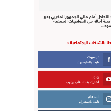
التعادل أمام مالي الجمهور المغربي يعبر
خيبة آماله في المواجهات المتبقية
سود…
عنا بالشبكات الإجتماعية
فايسبوك
تابعنا بالفايسبوك
يوتوب
اشترك بقناتنا على يوتوب
انستغرام
تابعنا بانستغرام