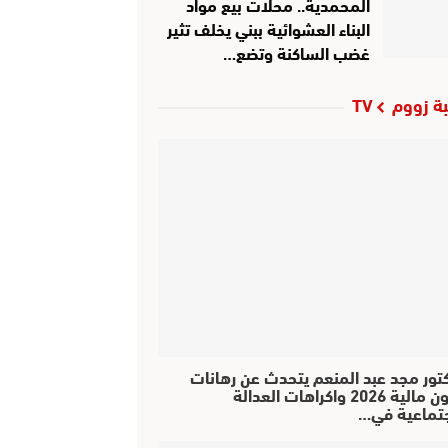
المحمدية.. محلات بيع مواد
البناء العشوائية ببني يخلف تثير
غضب الساكنة وتضع…
ة زووم TV
كتور مجد عبد المنعم يتحدث عن رهانات
قانون مالية 2026 واكراهات العدالة
جتماعية في…