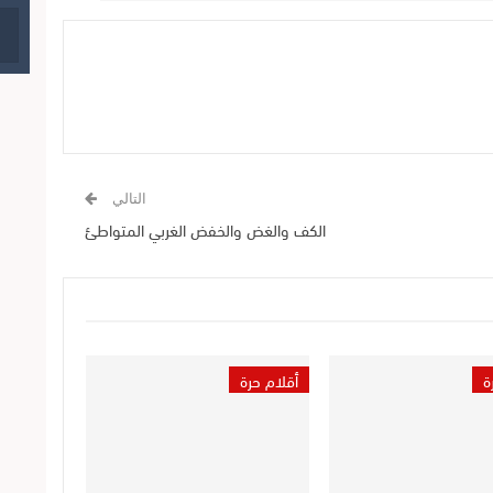
التالي
الكف والغض والخفض الغربي المتواطئ
ة
أقلام حرة