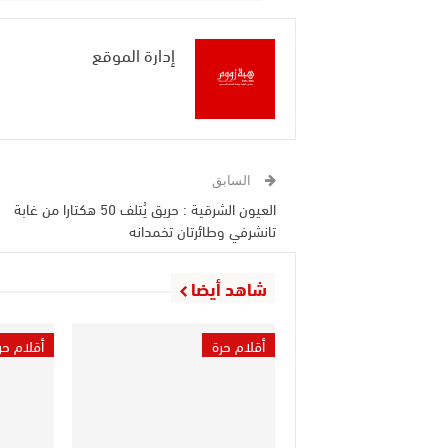
إدارة الموقع
السابق
العيون الشرقية : حريق يُتلف 50 هكتارا من غابة
تانشرفي وطائرتان تخمدانه
شاهد أيضا
أقلام حرة
أقلام حر