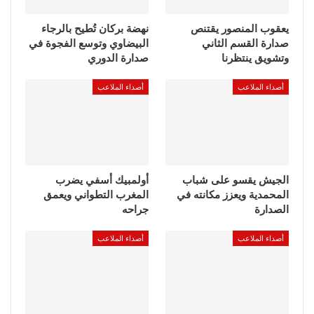
يعقوب المنصور يقتنص
نهضة بركان تُطيح بالرجاء
صدارة القسم الثاني
البيضاوي وتوسع الفجوة في
وتشويق ينتظرنا
صدارة الدوري
أصداء الملاعب
أصداء الملاعب
الجيش يقسو على شباب
أولمبيك أسفي يضرب
المحمدية ويعزز مكانته في
المغرب التطواني ويعمق
الصدارة
جراحه
أصداء الملاعب
أصداء الملاعب