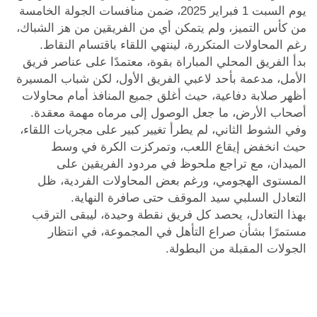
يوم السبت 1 فبراير 2025، ضمن منافسات الجولة الخامسة
من كأس التميز، ولم يتمكن أي من الفريقين من هز الشباك،
رغم المحاولات المتكررة، لينتهي اللقاء باقتسام النقاط.
بدأ الفريق المحلي المباراة بقوة، معتمدًا على عناصر فريق
الأمل، مدعمة بأحد لاعبي الفريق الأول، لكن شباب المسيرة
أظهر صلابة دفاعية، حيث أغلق جميع المنافذ أمام محاولات
أصحاب الأرض، ما جعل الوصول إلى مرماه مهمة معقدة.
وفي الشوط الثاني، لم يطرأ تغيير كبير على مجريات اللقاء،
حيث انخفض إيقاع اللعب، وتمركزت الكرة في وسط
الميدان، مع تراجع ملحوظ في مردود الفريقين على
المستوى الهجومي، ورغم بعض المحاولات الفردية، ظل
التعادل السلبي سيد الموقف حتى صافرة النهاية.
بهذا التعادل، يحصد كل فريق نقطة وحيدة، ليبقى الترقب
مستمرًا بشأن صراع التأهل في المجموعة، في انتظار
الجولات المقبلة من البطولة.