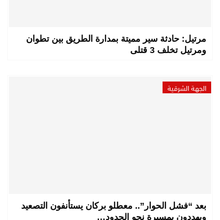
مرتيل: حادثة سير مميتة بمدارة الطريق بين تطوان
ومرتيل تخلف 3 قتلى
الجهة الشرقية
بعد “فشل الحوار”.. معطلو بركان يستأنفون التصعيد
ويهددون بمسيرة نحو الحدود…