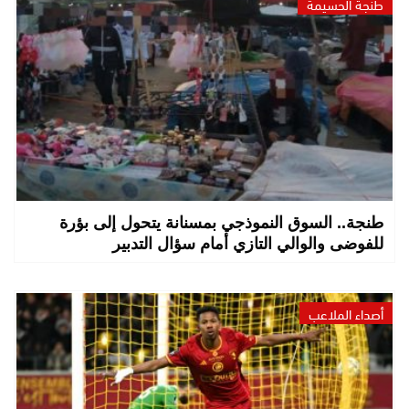
طنجة الحسيمة
طنجة.. السوق النموذجي بمسنانة يتحول إلى بؤرة
للفوضى والوالي التازي أمام سؤال التدبير
أصداء الملاعب