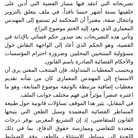
تصريحاته التي انتقد فيها مسار القضية التي أدين على
خلفيتها بستة أشهر حبسا نافذاً، في ملف يتعلق بالتزوير
وانتحال صفة، معتبراً أن المحكمة لم تستمع إلى المهندس
المعماري الذي يعود إليه الختم موضوع النزاع.
وتأتي هذه التصريحات بعد صدور حكم قضائي بالإدانة في
القضية، وهو الحكم الذي أعاد إلى الواجهة النقاش حول
مسؤولية المنتخبين المحليين وضرورة احترام المؤسسات
والأحكام القضائية الصادرة باسم القانون.
وبحسب المعطيات المتداولة، فإن المنتخب المعني يرى أن
الاستماع إلى المهندس المعماري كان من شأنه تقديم
معطيات إضافية مرتبطة بالوثيقة موضوع المتابعة، وهو ما
اعتبره عنصراً مؤثراً في فهم مختلف جوانب الملف.
في المقابل، يثير هذا الموقف تساؤلات قانونية حول طبيعة
المساطر القضائية المعتمدة وسبل الطعن التي يتيحها
القانون للمتقاضين، إذ إن التشريع المغربي يوفر درجات
متعددة للتقاضي وممارسة حقوق الدفاع، بما في ذلك
اللجوء إلى مساطر الاستئناف والطعن وفق الضوابط