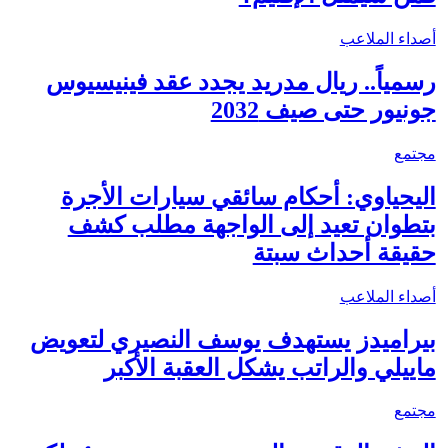
أصداء الملاعب
رسمياً.. ريال مدريد يجدد عقد فينيسيوس
جونيور حتى صيف 2032
مجتمع
اليحياوي: أحكام سائقي سيارات الأجرة
بتطوان تعيد إلى الواجهة مطلب كشف
حقيقة أحداث سبتة
أصداء الملاعب
بيراميدز يستهدف يوسف النصيري لتعويض
ماييلي والراتب يشكل العقبة الأكبر
مجتمع