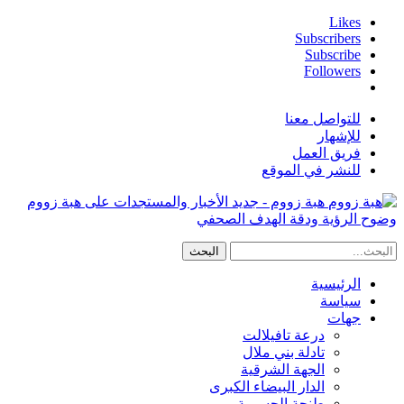
Likes
Subscribers
Subscribe
Followers
للتواصل معنا
للإشهار
فريق العمل
للنشر في الموقع
هبة زووم - جديد الأخبار والمستجدات على هبة زووم
وضوح الرؤية ودقة الهدف الصحفي
الرئيسية
سياسة
جهات
درعة تافيلالت
تادلة بني ملال
الجهة الشرقية
الدار البيضاء الكبرى
طنجة الحسيمة