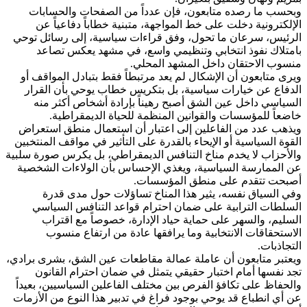
وبحسب ما رصده متابعون، فإن عدداً من الصفحات والحسابات
الإلكترونية دخلت على خط المواجهة، متبنية خطاباً دفاعياً عن
الرئيس، سرعان ما تحول، وفق قراءات سياسية، إلى رسائل توحي
بامتلاك نفوذ انتخابي وتنظيمي واسع، في مشهد يعكس تصاعد
منسوب الاحتقان داخل المشهد المحلي.
ويرى متابعون أن الإشكال لم يعد مرتبطاً فقط بتبادل المواقف أو
الدفاع عن خيارات سياسية، بل بتكريس خطاب يوحي بأن القرار
السياسي داخل عين الشق أصبح رهيناً بإرادة أشخاص أكثر منه
خاضعاً للمؤسسات والقوانين المنظمة للحياة الديمقراطية.
ويذهب عدد من الفاعلين إلى اعتبار أن استعمال منطق استعراض
القوة السياسية أو الإيحاء بالقدرة على التأثير في مواقف المنتخبين
والأحزاب لا يخدم مناخ التنافس الديمقراطي، بل يكرس صورة سلبية
عن الممارسة السياسية، ويغذي الإحساس بأن الولاءات الشخصية
أصبحت تتقدم على منطق المؤسسات.
وفي السياق نفسه، يثير هذا المناخ تساؤلات حول مدى قدرة
السلطات الترابية على ضمان احترام قواعد التنافس السياسي
السليم، والسهر على حماية حياد الإدارة، خصوصاً مع اقتراب
الاستحقاقات الانتخابية وما يرافقها عادة من ارتفاع منسوب
التجاذبات.
ويعتبر متابعون أن عاملة عمالة مقاطعات عين الشق، بشرى برادي،
تجد نفسها أمام اختبار حقيقي يتمثل في ضمان احترام القانون
والحفاظ على تكافؤ الفرص بين مختلف الفاعلين السياسيين، بعيداً
عن أي انطباع قد يوحي بوجود فراغ في تدبير هذا النوع من الأزمات