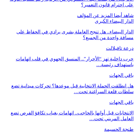
على احترام قانون التعمير؟
شاهد أيضا
المزيد عن المؤلف
الدار البيضاء الكبرى
الدار البيضاء.. هل تنجح العاملة بشرى برادي في الحفاظ على
مسافة واحدة من الجميع؟
درعة تافيلالت
حرب داخلية تهز “الأحرار”.. المنسق الجهوي في قلب اتهامات
باستهداف رئيسة…
باقي الجهات
هل انطلقت الحملة الانتخابية قبل موعدها؟ تحركات ميدانية تضع
سلطات قلعة السراغنة تحت…
باقي الجهات
الانتخابات قبل أوانها بالحاجب.. اتهامات بغياب تكافؤ الفرص تضع
العامل المريني تحت…
طنجة الحسيمة