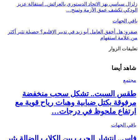
زلزال سياسي يهز الاتحاد الدستوري بالعرائش.. استقالة عزيز
الودكي تكشف عمق الأزمة وتمنح…
باقي الجهات
صفرو: هل أخفق العامل أبو زيد في تدبير الإقليم؟ حصيلة تثير أكثر
من علامة استفهام
تعليقات الزوار
شاهد أيضا
مجتمع
طقس السبت.. تشكل سحب منخفضة
مرفوقة بكتل ضبابية وهبات رياح قوية مع
ارتفاع ملحوظ في درجات…
باقي الجهات
فاس.. انتشار الجرب بين الكلاب الضالة يثير