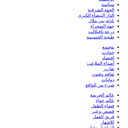
سياسة
الجهة الشرقية
الدار البيضاء الكبرى
تادلة بني ملال
جهة الصحراء
درعة تافيلالت
طنجة الحسيمة
مجتمع
حوادث
اقتصاد
أصداء الملاعب
تقارير
ثقافة وفنون
دوليات
شيء من الواقع
عالم الجريمة
عالم حواء
فضاء الطفل
قصص وعبر
فريق العمل
للإشهار
للتواصل معنا