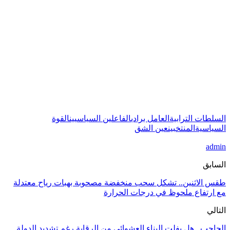
السلطات الترابية
العامل برادي
الفاعلين السياسيين
القوة
السياسية
المنتخبين
عين الشق
admin
السابق
طقس الاثنين.. تشكل سحب منخفضة مصحوبة بهبات رياح معتدلة
مع ارتفاع ملحوظ في درجات الحرارة
التالي
الحاجب.. هل يفلت البناء العشوائي من الرقابة رغم تشديد الدولة