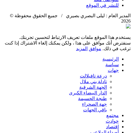
للنشر في الموقع
المدير العام : ليلى البصري بصيري / جميع الحقوق محفوظة ©
2026
يستخدم هذا الموقع ملفات تعريف الارتباط لتحسين تجربتك.
سنفترض أنك موافق على هذا ، ولكن يمكنك إلغاء الاشتراك إذا كنت
ترغب في ذلك.
موافق
المزيد
الرئيسية
سياسة
جهات
درعة تافيلالت
تادلة بني ملال
الجهة الشرقية
الدار البيضاء الكبرى
طنجة الحسيمة
جهة الصحراء
باقي الجهات
مجتمع
حوادث
اقتصاد
أصداء الملاعب