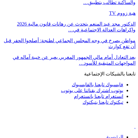
والساكنة تطالب بتطبيق…
هبة زووم TV
الدكتور مجد عبد المنعم يتحدث عن رهانات قانون مالية 2026
واكراهات العدالة الاجتماعية في…
مواطن يصرخ في وجه المجلس الجماعي لطنجة: أصلحوا الحفر قبل
أن تقع كوارث
بعد التعادل أمام مالي الجمهور المغربي يعبر عن خيبة آماله في
المواجهات المتبقية للأسود…
تابعنا بالشبكات الإجتماعية
فايسبوك
تابعنا بالفايسبوك
يوتوب
اشترك بقناتنا على يوتوب
انستغرام
تابعنا بانستغرام
تيكتوك
تابعنا بتيكتوك
الرئيسية