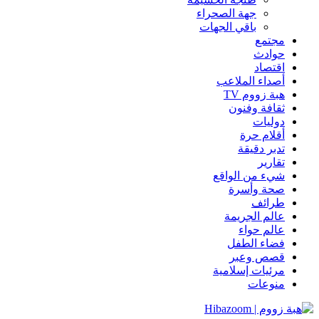
جهة الصحراء
باقي الجهات
مجتمع
حوادث
اقتصاد
أصداء الملاعب
هبة زووم TV
ثقافة وفنون
دوليات
أقلام حرة
تدبر دقيقة
تقارير
شيء من الواقع
صحة وأسرة
طرائف
عالم الجريمة
عالم حواء
فضاء الطفل
قصص وعبر
مرئيات إسلامية
منوعات