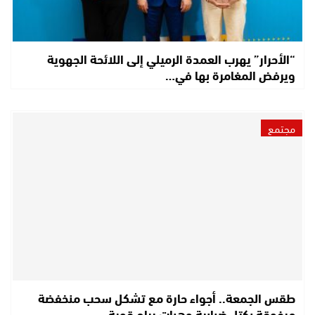
“الأحرار” يهرب العمدة الرميلي إلى اللائحة الجهوية
ويرفض المغامرة بها في…
مجتمع
طقس الجمعة.. أجواء حارة مع تشكل سحب منخفضة
مرفوقة بكتل ضبابية وهبات رياح قوية