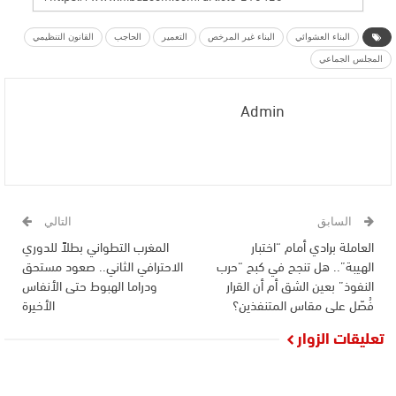
البناء العشوائي
البناء غير المرخص
التعمير
الحاجب
القانون التنظيمي
المجلس الجماعي
Admin
السابق
التالي
العاملة برادي أمام “اختبار
المغرب التطواني بطلاً للدوري
الهيبة”.. هل تنجح في كبح “حرب
الاحترافي الثاني.. صعود مستحق
النفوذ” بعين الشق أم أن القرار
ودراما الهبوط حتى الأنفاس
فُصّل على مقاس المتنفذين؟
الأخيرة
تعليقات الزوار