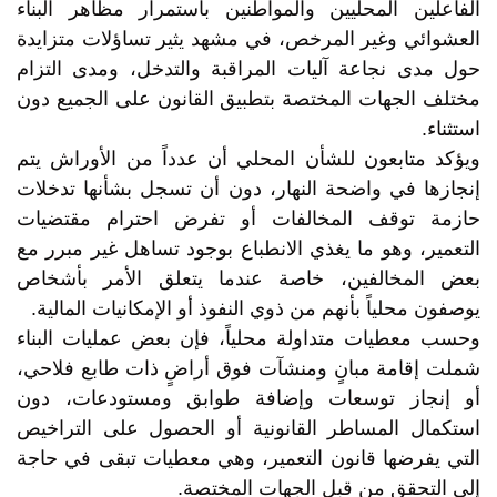
الفاعلين المحليين والمواطنين باستمرار مظاهر البناء
العشوائي وغير المرخص، في مشهد يثير تساؤلات متزايدة
حول مدى نجاعة آليات المراقبة والتدخل، ومدى التزام
مختلف الجهات المختصة بتطبيق القانون على الجميع دون
استثناء.
ويؤكد متابعون للشأن المحلي أن عدداً من الأوراش يتم
إنجازها في واضحة النهار، دون أن تسجل بشأنها تدخلات
حازمة توقف المخالفات أو تفرض احترام مقتضيات
التعمير، وهو ما يغذي الانطباع بوجود تساهل غير مبرر مع
بعض المخالفين، خاصة عندما يتعلق الأمر بأشخاص
يوصفون محلياً بأنهم من ذوي النفوذ أو الإمكانيات المالية.
وحسب معطيات متداولة محلياً، فإن بعض عمليات البناء
شملت إقامة مبانٍ ومنشآت فوق أراضٍ ذات طابع فلاحي،
أو إنجاز توسعات وإضافة طوابق ومستودعات، دون
استكمال المساطر القانونية أو الحصول على التراخيص
التي يفرضها قانون التعمير، وهي معطيات تبقى في حاجة
إلى التحقق من قبل الجهات المختصة.