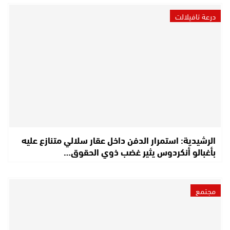
درعة تافيلالت
الرشيدية: استمرار الدفن داخل عقار سلالي متنازع عليه
بأغبالو أنكردوس يثير غضب ذوي الحقوق…
مجتمع