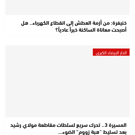
خنيفرة: من أزمة العطش إلى انقطاع الكهرباء.. هل
أصبحت معاناة الساكنة خبراً عادياً؟
الدار البيضاء الكبرى
المسيرة 3.. تحرك سريع لسلطات مقاطعة مولاي رشيد
بعد تسليط “هبة زووم” الضوء…