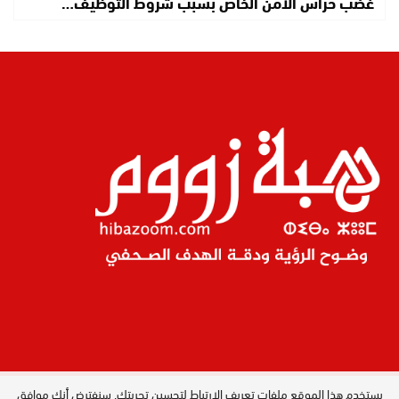
غضب حراس الأمن الخاص بسبب شروط التوظيف…
يستخدم هذا الموقع ملفات تعريف الارتباط لتحسين تجربتك. سنفترض أنك موافق
المدير العام : ليلى البصري بصيري / جميع