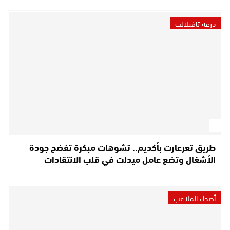
درعة تافيلالت
طريق تعرعارت بأكديم.. تشوهات مبكرة تفضح جودة
الأشغال وتضع عامل ميدلت في قلب الانتقادات
أصداء الملاعب