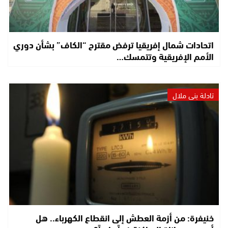
اتحادات شمال إفريقيا ترفض مقترح “الكاف” بشأن دوري
الأمم الإفريقية وتتمسك…
تادلة بني ملال
خنيفرة: من أزمة العطش إلى انقطاع الكهرباء.. هل