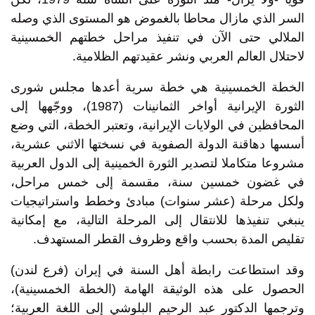
السر الذي مازال محاطا بالغموض هو المستوى الذي وصله
الملالي حتى الآن في تنفيذ مراحل خطتهم الخمسينية
لاحتلال العالم العربي ونشر عقيدتهم الظلامية.
الخطة الخمسينية هي خطة سرية أعدها مجلس شورى
الثورة الإيرانية أواخر الثمانينات (1987)، ووجّهها إلى
المحافظين في الولايات الإيرانية، وتعتبر الخطة، التي وضع
أسسها دهاقنة الدولة الصفوية في نسختها الاثني عشرية،
مشروعا متكاملا لتصدير الثورة الخمينية إلى الدول العربية
في غضون خمسين سنة، مقسمة إلى خمس مراحل،
ولكل مرحلة (عشر سنوات) مبادئ وخطط واستراتيجيات
ينبغي تنفيذها للانتقال إلى المرحلة التالية، مع إمكانية
تقليص المدة بحسب واقع وظروف القطر المستهدف.
وقد استطاعت رابطة أهل السنة في إيران (فرع لندن)
الحصول على هذه الوثيقة الهامة (الخطة الخمسينية)،
وترجمها الدكتور عبد الرحيم البلوشي إلى اللغة العربية؛