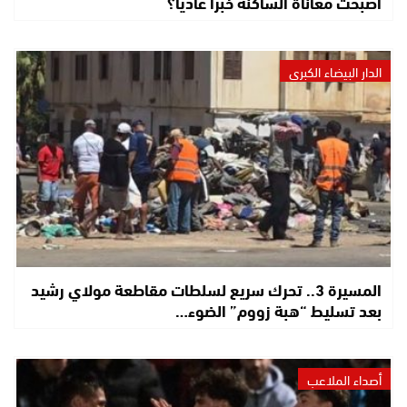
أصبحت معاناة الساكنة خبراً عادياً؟
الدار البيضاء الكبرى
المسيرة 3.. تحرك سريع لسلطات مقاطعة مولاي رشيد
بعد تسليط “هبة زووم” الضوء…
أصداء الملاعب