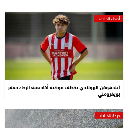
أصداء الملاعب
آيندهوفن الهولندي يخطف موهبة أكاديمية الرجاء جعفر
بويغرومني
درعة تافيلالت