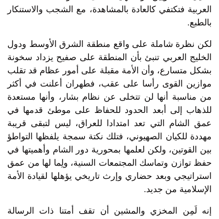
العربية فتكتفي كالعادة بالمشاهدة، مع الشجب والاستنكار
بالطبع.
لكن نظرة شاملة على واقع منطقة الشرق الأوسط ودول
الخليج العربي تنبئ بأن المنطقة على صفيح يزداد سخونة
بشكل متسارع، وأن الأمة مقبلة على أمور عظام قد تقلب
موازين القوى رأسا على عقب، فطهران أعلنت في أكثر
من مناسبة أنها لن تتخلى عن نظام بشار، وأنها مستعدة
للذهاب إلى أبعد الحدود للحفاظ على موطئ قدمها في
عمق الشام التي تعد امتدادا للعراق، ليس لتبقى قريبة
مهددة للكيان الصهيوني، فتلك نكتة سمجة يلفظها التواطؤ
بين القوتين، ولكن لعلمها بمحورية دور الشام وأهميتها في
حفظ توازن وتماسك المجتمعات السنية، ولِما لها من عمق
استراتيجي وبعد حضاري وإرث تاريخي يؤهلها لقيادة الأمة
الإسلامية من جديد.
إنه لَمِن المخزي والمشين أن تقف أمتنا ذات الرسالة