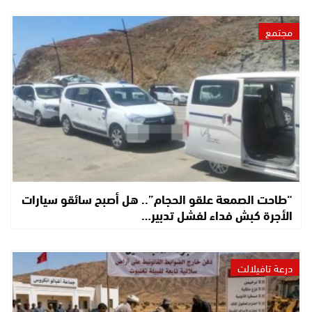
مجتمع
“طاحت الصمعة علقو الحجام”.. هل أصبح سائقو سيارات
الأجرة كبش فداء لفشل تدبير…
درعة تافيلالت