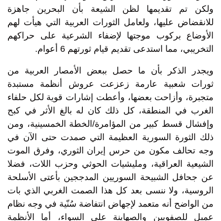
ولكن تم تقديمها لظن الشيعة بأن البحرين جاهزة
للانقضاض عليها، ولعامل الثورات العربية التي هيأت لهم
الأوضاع بركوب موجتها لإضفاء الشرعية على حراكهم
التخريبي، مما استدعى تقديم قيام ثورتهم 6 أعوام.
ويجدر الذكر بأن ما حصل ببعض الأمصار العربية من
ثورات شعبية عارمة زعزعت عروش أنظمة مستبدة
متجبرة، وأزاحت بعضها، وأعطت إشارات قوية لكل حلفاء
الغرب في المنطقة، كل ذلك كان له بالغ الأثر في كبح
وإفشال قسط كبير من المؤامرة/الخطة الخمسينية، ومن
ذلك الثورة السورية العظيمة التي صمدت حتى الآن في
وجه تحالف مكون من حرس إيران الثوري، وفرق الموت
الشيعية العراقية، ومليشيات الحوثي وحزب اللات، فضلا
عن جحافل الشبيحة السوريين المدججين بأعتى الأسلحة
الروسية، ولا ننسى بعد كل هذا الصمت الغربي الذي بات
من الواضح أنه متعمد لإجهاض انتفاضة سُنّية في وجه نظام
عميل للصفويين والصهاينة على السواء، أما الأنظمة