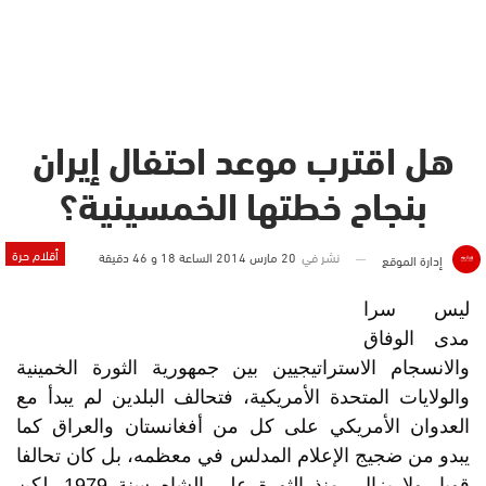
هل اقترب موعد احتفال إيران
بنجاح خطتها الخمسينية؟
أقلام حرة
نشر في
20 مارس 2014 الساعة 18 و 46 دقيقة
إدارة الموقع
ليس سرا
مدى الوفاق
والانسجام الاستراتيجيين بين جمهورية الثورة الخمينية
والولايات المتحدة الأمريكية، فتحالف البلدين لم يبدأ مع
العدوان الأمريكي على كل من أفغانستان والعراق كما
يبدو من ضجيج الإعلام المدلس في معظمه، بل كان تحالفا
قويا -ولا يزال- منذ الثورة على الشاه سنة 1979، لكن