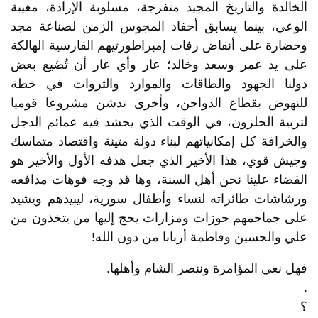
الخالدة والتاريخ المجيد متفرجة، مسلوبة الإرادة، مغيبة
الوعي، بينما يسابق أحفاد المجوس الزمن لصناعة مجد
وحضارة على أنقاض رفات إمبراطورتيهم الفارسية الهالكة
على يد عمر وسعد وخالد؛ عار وأي عار أن تُضَيع بعض
دولنا الجهود والطاقات والموارد والثروات في خطة
للنهوض بقطاع الدواجن، وأخرى تدشن مشروعا قوميا
لتربية الحلزون، في الوقت الذي يحشد فيه عمائم الدجل
والخرافة كل إمكانياتهم لبناء دولة متينة واقتصاد متماسك
وجيش قوي، هذا الأخير الذي جعل هدفه الأول والأخير هو
القضاء علينا نحن أهل السنة، وها قد وجه فوهات مدافعه
ورشاشات طائراته لنساء وأطفال سورية، ليبيدهم ويشيد
على جماجمهم حوزات ومزارات يحج إليها من يتخذون من
علي والحسين وفاطمة أربابا من دون الله!
فهل نعي المؤامرة وننصر الشام وأهلها.
.
؟