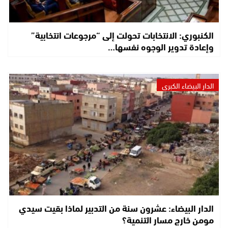
الكنبوري: الانتخابات تحولت إلى “مرجوعات انتخابية”
وإعادة تدوير الوجوه نفسها…
الدار البيضاء الكبرى
الدار البيضاء: عشرون سنة من التدبير لماذا بقيت سيدي
مومن خارج مسار التنمية؟