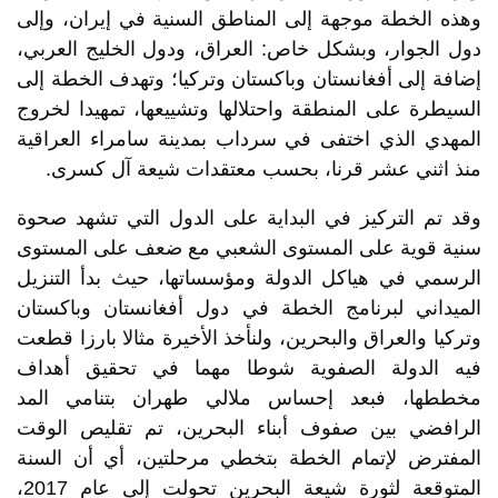
وهذه الخطة موجهة إلى المناطق السنية في إيران، وإلى
دول الجوار، وبشكل خاص: العراق، ودول الخليج العربي،
إضافة إلى أفغانستان وباكستان وتركيا؛ وتهدف الخطة إلى
السيطرة على المنطقة واحتلالها وتشييعها، تمهيدا لخروج
المهدي الذي اختفى في سرداب بمدينة سامراء العراقية
منذ اثني عشر قرنا، بحسب معتقدات شيعة آل كسرى.
وقد تم التركيز في البداية على الدول التي تشهد صحوة
سنية قوية على المستوى الشعبي مع ضعف على المستوى
الرسمي في هياكل الدولة ومؤسساتها، حيث بدأ التنزيل
الميداني لبرنامج الخطة في دول أفغانستان وباكستان
وتركيا والعراق والبحرين، ولنأخذ الأخيرة مثالا بارزا قطعت
فيه الدولة الصفوية شوطا مهما في تحقيق أهداف
مخططها، فبعد إحساس ملالي طهران بتنامي المد
الرافضي بين صفوف أبناء البحرين، تم تقليص الوقت
المفترض لإتمام الخطة بتخطي مرحلتين، أي أن السنة
المتوقعة لثورة شيعة البحرين تحولت إلى عام 2017،