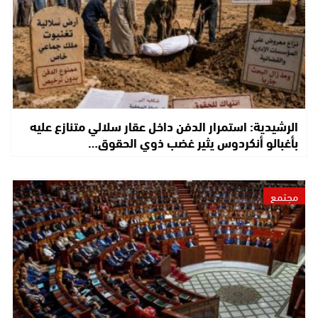
الرشيدية: استمرار الدفن داخل عقار سلالي متنازع عليه
بأغبالو أنكردوس يثير غضب ذوي الحقوق…
مجتمع