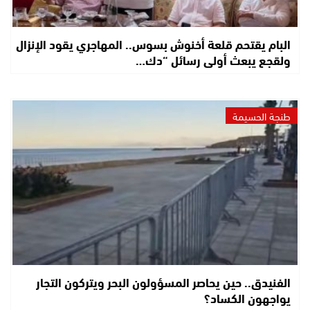
البام يقتحم قلعة أخنوش بسوس.. المهاجري يقود الإنزال
ولقجع يبعث أولى رسائل “دك…
طنجة الحسيمة
الفنيدق.. حين يحاصر المسؤولون البحر ويتركون التجار
يواجهون الكساد؟