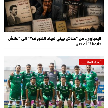
اليحياوي: من “علاش جيتي فهاد الظروف؟” إلى “علاش
جابونا؟” أو حين…
أصداء الملاعب