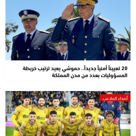
20 تعييناً أمنياً جديداً.. حموشي يعيد ترتيب خريطة
المسؤوليات بعدد من مدن المملكة
أصداء الملاعب