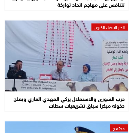
تتنافس على مهاجم اتحاد تواركة
الدار البيضاء الكبرى
حزب الشورى والاستقلال يزكي المهدي الغازي ويعلن
دخوله مبكراً سباق تشريعيات سطات
مجتمع