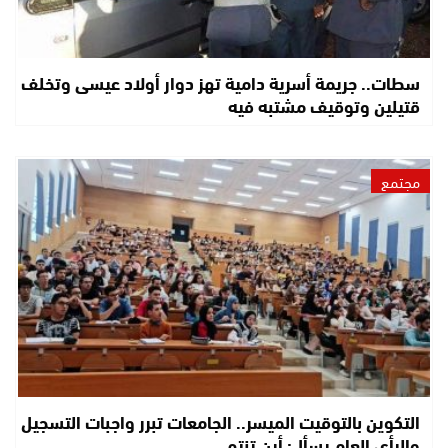
سطات.. جريمة أسرية دامية تهز دوار أولاد عيسى وتخلف
قتيلين وتوقيف مشتبه فيه
مجتمع
التكوين بالتوقيت الميسر.. الجامعات تبرر واجبات التسجيل
والرأي العام يسأل: أين تنتهي…