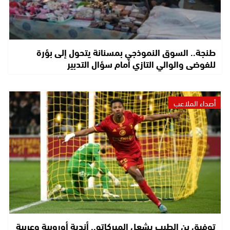
طنجة.. السوق النموذجي بمسنانة يتحول إلى بؤرة
للفوضى والوالي التازي أمام سؤال التدبير
أصداء الملاعب
توفيق بن الطيب يشعل الميركاتو.. أندية أوروبية وعربية