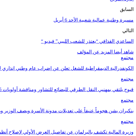
السابق
مسيرة وطنية عمالية شعبية الأحد 6 أبريل
التالي
الساعدي القذافي “يعتذر للشعب الليبي” فيديو “
شاهد أيضا
المزيد عن المؤلف
مجتمع
الكونفدرالية الديمقراطية للشغل تعلن عن إضراب عام وطني إنذاري ل
مجتمع
قيوح يلتقي بمهنيي النقل الطرقي للبضائع للتشاور ومناقشة أولويات 2025
مجتمع
بنكيران يشن هجوماً عنيفاً على تعديلات مدونة الأسرة ويصف الوزير و
مجتمع
وزيرة المالية تكشف بالبرلمان عن تفاصيل العرض الأولي لإصلاح أنظم