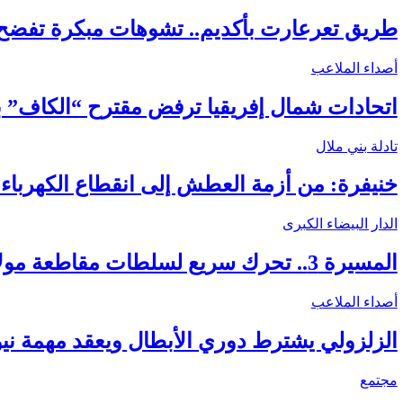
طريق تعرعارت بأكديم.. تشوهات مبكرة تفضح 
أصداء الملاعب
اتحادات شمال إفريقيا ترفض مقترح “الكاف” 
تادلة بني ملال
خنيفرة: من أزمة العطش إلى انقطاع الكهرباء.. 
الدار البيضاء الكبرى
المسيرة 3.. تحرك سريع لسلطات مقاطعة مولاي رشيد بعد تسليط “هبة زووم” الضوء…
أصداء الملاعب
الزلزولي يشترط دوري الأبطال ويعقد مهمة ني
مجتمع