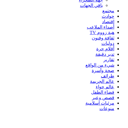
باقي الجهات
مجتمع
حوادث
اقتصاد
أصداء الملاعب
هبة زووم TV
ثقافة وفنون
دوليات
أقلام حرة
تدبر دقيقة
تقارير
شيء من الواقع
صحة وأسرة
طرائف
عالم الجريمة
عالم حواء
فضاء الطفل
قصص وعبر
مرئيات إسلامية
منوعات