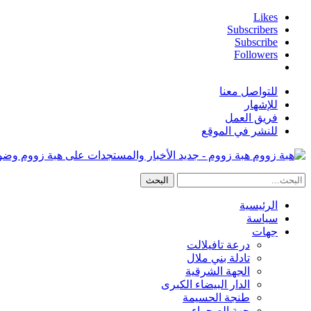
Likes
Subscribers
Subscribe
Followers
للتواصل معنا
للإشهار
فريق العمل
للنشر في الموقع
هبة زووم - جديد الأخبار والمستجدات على هبة زووم وض
الرئيسية
سياسة
جهات
درعة تافيلالت
تادلة بني ملال
الجهة الشرقية
الدار البيضاء الكبرى
طنجة الحسيمة
جهة الصحراء