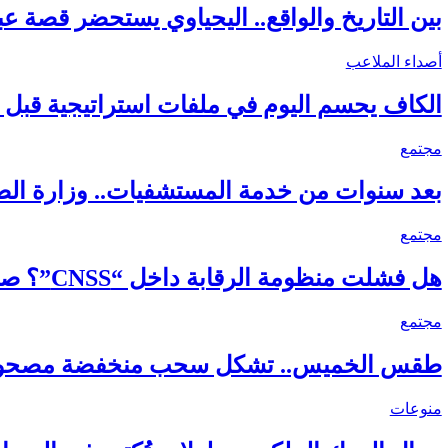
بين التاريخ والواقع.. اليحياوي يستحضر قصة ع
أصداء الملاعب
الكاف يحسم اليوم في ملفات استراتيجية قبل ق
مجتمع
بعد سنوات من خدمة المستشفيات.. وزارة 
مجتمع
هل فشلت منظومة الرقابة داخل “CNSS”؟ صفقة بمليون و200 ألف درهم لإعادة اكتشاف…
مجتمع
طقس الخميس.. تشكل سحب منخفضة مصحوبة به
منوعات