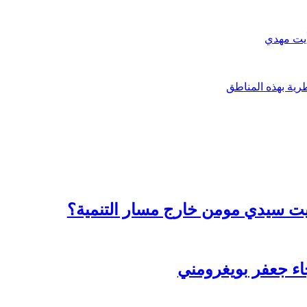
أيت مهدي
رية بهذه المناطق
بقيت سيدي مومن خارج مسار التنمية؟
اء جعفر بويغرومني