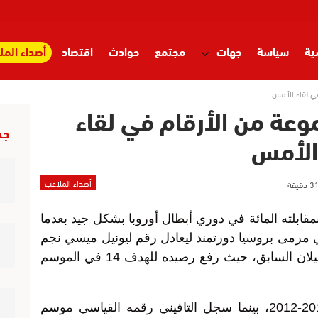
ية
سياسة
جهات
مجتمع
حوادث
اقتصاد
أصداء المل
ي لقاء الأمس
وعة من الأرقام في لقاء
جد
الأمس
أصداء الملاعب
بمقابلته المائة في دوري أبطال أوروبا بشكل جيد بعدما
 مرمى بروسيا دورتمند ليعادل رقم ليونيل ميسي نجم
برشلونة وخوسيه التافيني نجم اي سي ميلان السابق، حيث رفع رصيده للهدف 14 في الموسم
وسجل ميسي رقمه القياسي موسم 2011-2012، بينما سجل التافيني رقمه القياسي موسم