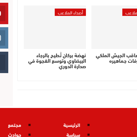
لملاعب
أصداء الملاعب
عاقب الجيش الملكي
نهضة بركان تُطيح بالرجاء
فات جماهيره
البيضاوي وتوسع الفجوة في
صدارة الدوري
الرئيسية
مجتمع
سياسة
حوادث