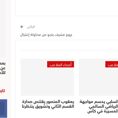
التالي
برويز مشرف ينجو من محاولة إغتيال
بعد 
لملاعب
أصداء الملاعب
عن 
للأ
تاب
السلبي يحسم مواجهة
يعقوب المنصور يقتنص صدارة
لرياضي السالمي
القسم الثاني وتشويق ينتظرنا
لمسيرة في كأس