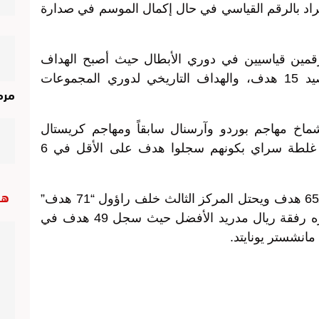
ة الانفراد بالرقم القياسي في حال إكمال الموسم في صدارة
قمين قياسيين في دوري الأبطال حيث أصبح الهداف
التاريخي للمسابقة في سنة واحدة برصيد 15 هدف، والهداف التاريخي لدوري المجموعات
مرم
ماخ مهاجم بوردو وآرسنال سابقاً ومهاجم كريستال
بالاص حالياً والتركي بولاك يلماز مهاجم غلطة سراي بكونهم سجلوا هدف على الأقل في 6
هب
ورفع رونالدو رصيده في دوري الأبطال لـ65 هدف ويحتل المركز الثالث خلف راؤول “71 هدف”
وليونيل ميسي “67 هدف”، ويبقى مشواره رفقة ريال مدريد الأفضل حيث سجل 49 هدف في