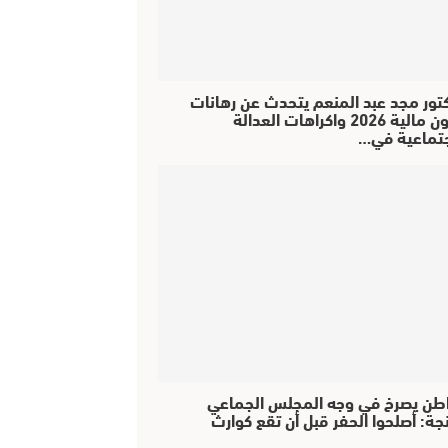
كتور مجد عبد المنعم يتحدث عن رهانات
قانون مالية 2026 واكراهات العدالة
جتماعية في…
طن يصرخ في وجه المجلس الجماعي
جة: أصلحوا الحفر قبل أن تقع كوارث