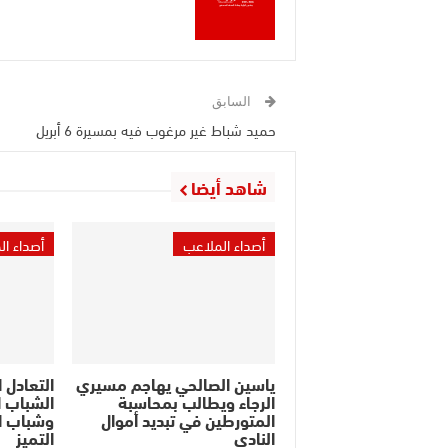
السابق
حميد شباط غير مرغوب فيه بمسيرة 6 أبريل
شاهد أيضا
أصداء الملاعب
أصداء ا
ياسين الصالحي يهاجم مسيري
التعادل 
الرجاء ويطالب بمحاسبة
الشباب ا
المتورطين في تبديد أموال
وشباب ا
النادي
التميز