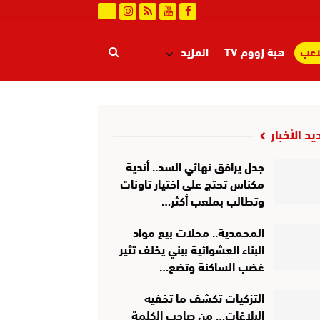
اعب
هبة زووم TV
المزيد
يد الأخبار
جدل يرافق نهائي السد.. أندية
مكناس تحتج على اختيار تاونات
وتطالب بملعب أكثر…
المحمدية.. محلات بيع مواد
البناء العشوائية ببني يخلف تثير
غضب الساكنة وتضع…
التزكيات تكشف ما تخفيه
البلاغات… من صاحب الكلمة