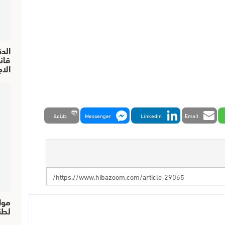
الد
الا
Email
LinkedIn
Messenger
طباعة
موا
لطن