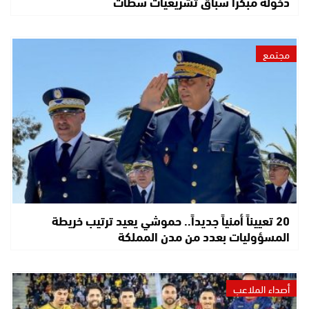
دخوله مبكراً سباق تشريعيات سطات
مجتمع
20 تعييناً أمنياً جديداً.. حموشي يعيد ترتيب خريطة
المسؤوليات بعدد من مدن المملكة
أصداء الملاعب