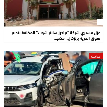
عزل مسيري شركة “برادرز سانتر شوب” المكلفة بتدبير
سوق الحرية بإنزكان.. حكم…
حوادث