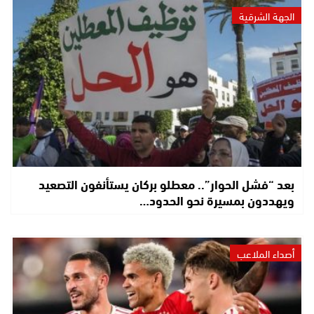
الجهة الشرقية
بعد “فشل الحوار”.. معطلو بركان يستأنفون التصعيد
ويهددون بمسيرة نحو الحدود…
أصداء الملاعب