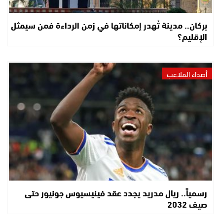
بركان.. مدينة تُهدر إمكاناتها في زمن الرداءة فمن سيمثل
الإقليم؟
أصداء الملاعب
رسمياً.. ريال مدريد يجدد عقد فينيسيوس جونيور حتى
صيف 2032