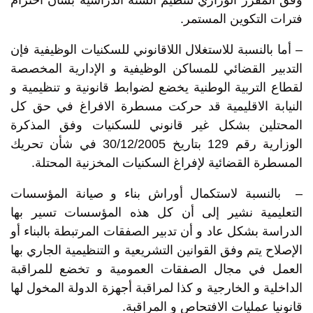
وفق المقرر الوزاري لتنظيم السنة الدراسية بشأن احترام
فترات التكوين المستمر.
– أما بالنسبة للاستغلال اللاقانوني للسكنيات الوظيفية فإن
التدبير القضائي للمساكن الوظيفية و الإدارية المخصصة
لقطاع التربية الوطنية يخضع لضوابط قانونية و تنظيمية و
النيابة الاقليمية قد حركت مسطرة الافراغ في حق كل
المحتلين بشكل غير قانوني للسكنيات وفق المذكرة
الوزارية رقم 129 بتاريخ 30/12/2005 في شأن تحريك
المسطرة القضائية لإفراغ السكنيات المخزنية المحتلة.
– بالنسبة لاستكمال أوراش بناء و صيانة المؤسسات
التعليمية نشير إلى أن كل هذه المؤسسات تسير بها
الدراسة بشكل عاد و أن تدبير الصفقات المرتبطة بالبناء أو
الإصلاح يتم وفق القوانين التشريعية و التنظيمية الجاري بها
العمل في مجال الصفقات العمومية و تخضع للمراقبة
الداخلية و الخارجية و كذا لمراقبة أجهزة الدولة المخول لها
قانونيا عمليات الافتحاص و المراقبة.