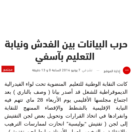
حرب البيانات بين الفدش ونيابة
التعليم بآسفي
مجتمع
نشر في
7 يونيو 2014 الساعة 0 و 13 دقيقة
إدارة الموقع
كانت النقابة الوطنية للتعليم المنضوية تحت لواء الفيدرالية
الديموقراطية للشغل قد أصدر بيانا ( وصف بالناري ) بعد
اجتماع مجلسها الأقليمي يوم الأربعاء 28 ماي تتهم فيه
النيابة الإقليمية بالشطط والإقصاء الممنهج للنقابة
وانفرادها في اتخاذ القرارات وتحويل بعض لجن التفتيش
إلى لجن ( تفتيش “بوليسية” انحازت لممارسات الترهيب
والانتقائية و التبخيس لعمل الأستاذ سليط لجن تفتيش) ،