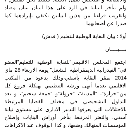
ولم تتأخر النيابة في الرد على هذا البيان ببيان مضاد
ولتقريب قراءنا من هذين البيانين نكتفي بإيرادهما كما
صدرا عن أصحابهما
أولا : بيان النقابة الوطنية للتعليم ( فدش)
بــــيـــــان
اجتمع المجلس الاقليمي”للنقابة الوطنية للتعليم”العضو
في” الفيدرالية الديمقراطية للشغل” يومه الاربعاء 28 ماي
2014 بمقر النقابة بآسفي،وذلك بدعوة من المكتب
الاقليمي بعدما أنهى ورشه التنظيمي بهيكلة فروع كل
من:”حرارة”، “المدينة”، “جزولة”و “جمعة سحيم”، و بعد
التداول التشخيصي في مختلف القضايا المرتبطة
بالاختلالات التي يعرفها التدبير الاداري على مستوى نيابة
آسفي، والتعثر المرتبط بتأخر أوراش البنايات وإصلاح
المؤسسات المتهالك وضعها، و كذا الوقوف عند الاكراهات