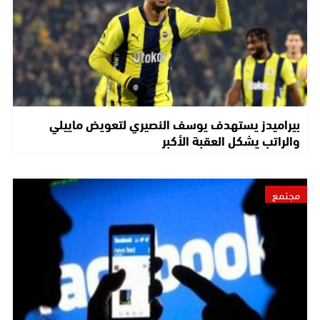
بيراميدز يستهدف يوسف النصيري لتعويض ماييلي
والراتب يشكل العقبة الأكبر
مجتمع