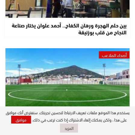
بين حلم الهجرة ورهان الكفاح.. أحمد علوان يختار صناعة
النجاح من قلب بوزنيقة
أصداء الملاعب
يستخدم هذا الموقع ملفات تعريف الارتباط لتحسين تجربتك. سنفترض أنك موافق
على هذا ، ولكن يمكنك إلغاء الاشتراك إذا كنت ترغب في ذلك.
موافق
جدل يرافق نهائي السد.. أندية مكناس تحتج على اختيار
المزيد
تاونات وتطالب بملعب أكثر حيادًا