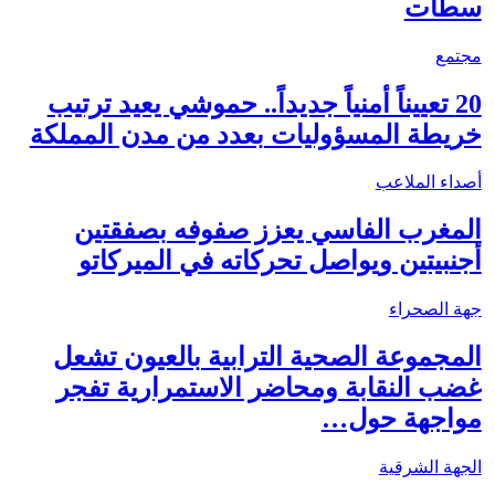
سطات
مجتمع
20 تعييناً أمنياً جديداً.. حموشي يعيد ترتيب
خريطة المسؤوليات بعدد من مدن المملكة
أصداء الملاعب
المغرب الفاسي يعزز صفوفه بصفقتين
أجنبيتين ويواصل تحركاته في الميركاتو
جهة الصحراء
المجموعة الصحية الترابية بالعيون تشعل
غضب النقابة ومحاضر الاستمرارية تفجر
مواجهة حول…
الجهة الشرقية