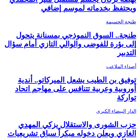
ويحتفظ بخدماته لموسم إضافي
طنجة الحسيمة
طنجة.. السوق النموذجي بمسنانة يتحول
إلى بؤرة للفوضى والوالي التازي أمام سؤال
التدبير
أصداء الملاعب
توفيق بن الطيب يشعل الميركاتو.. أندية
أوروبية وعربية تتنافس على مهاجم اتحاد
تواركة
الدار البيضاء الكبرى
حزب الشورى والاستقلال يزكي المهدي
الغازي ويعلن دخوله مبكراً سباق تشريعيات