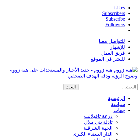
Likes
Subscribers
Subscribe
Followers
للتواصل معنا
للإشهار
فريق العمل
للنشر في الموقع
هبة زووم - جديد الأخبار والمستجدات على هبة زووم
وضوح الرؤية ودقة الهدف الصحفي
الرئيسية
سياسة
جهات
درعة تافيلالت
تادلة بني ملال
الجهة الشرقية
الدار البيضاء الكبرى
طنجة الحسيمة