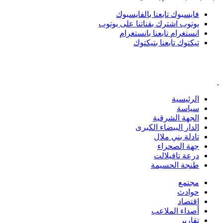
فايسبوك
تابعنا بالفايسبوك
يوتوب
اشترك بقناتنا على يوتوب
انستغرام
تابعنا بانستغرام
تيكتوك
تابعنا بتيكتوك
الرئيسية
سياسة
الجهة الشرقية
الدار البيضاء الكبرى
تادلة بني ملال
جهة الصحراء
درعة تافيلالت
طنجة الحسيمة
مجتمع
حوادث
اقتصاد
أصداء الملاعب
تقارير