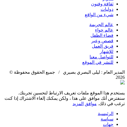
ثقافة وفنون
دوليات
شيء من الواقع
عالم الجريمة
عالم حواء
فضاء الطفل
قصص وعبر
فريق العمل
للإشهار
للتواصل معنا
للنشر في الموقع
المدير العام : ليلى البصري بصيري / جميع الحقوق محفوظة ©
2026
يستخدم هذا الموقع ملفات تعريف الارتباط لتحسين تجربتك.
سنفترض أنك موافق على هذا ، ولكن يمكنك إلغاء الاشتراك إذا كنت
ترغب في ذلك.
موافق
المزيد
الرئيسية
سياسة
جهات