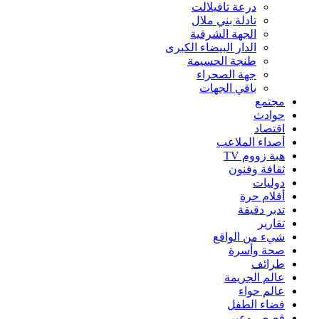
درعة تافيلالت
تادلة بني ملال
الجهة الشرقية
الدار البيضاء الكبرى
طنجة الحسيمة
جهة الصحراء
باقي الجهات
مجتمع
حوادث
اقتصاد
أصداء الملاعب
هبة زووم TV
ثقافة وفنون
دوليات
أقلام حرة
تدبر دقيقة
تقارير
شيء من الواقع
صحة وأسرة
طرائف
عالم الجريمة
عالم حواء
فضاء الطفل
قصص وعبر