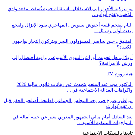
من تزكية الأحرار إلى الاستقلال.. استقالة حمية تُسقط مقعد وادي
الذهب وتفتح أبواب…
البام يقتحم قلعة أخنوش بسوس.. المهاجري يقود الإنزال ولقجع
يبعث أولى رسائل…
الفنيدق.. حين يحاصر المسؤولون البحر ويتركون التجار يواجهون
الكساد؟
أزيلال.. هل تحولت أوراش السوق الأسبوعي بزاوية أحنصال إلى
ورش بلا مراقبة؟
هبة زووم TV
الدكتور مجد عبد المنعم يتحدث عن رهانات قانون مالية 2026
واكراهات العدالة الاجتماعية في…
مواطن يصرخ في وجه المجلس الجماعي لطنجة: أصلحوا الحفر قبل
أن تقع كوارث
بعد التعادل أمام مالي الجمهور المغربي يعبر عن خيبة آماله في
المواجهات المتبقية للأسود…
تابعنا بالشبكات الإجتماعية