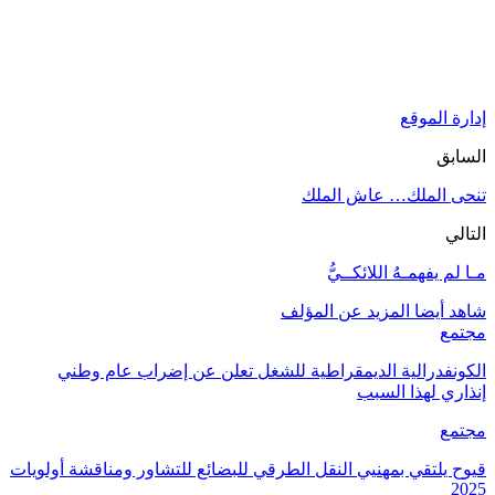
إدارة الموقع
السابق
تنحى الملك… عاش الملك
التالي
مـا لم يفهمـهُ اللائكــيُّ
شاهد أيضا
المزيد عن المؤلف
مجتمع
الكونفدرالية الديمقراطية للشغل تعلن عن إضراب عام وطني
إنذاري لهذا السبب
مجتمع
قيوح يلتقي بمهنيي النقل الطرقي للبضائع للتشاور ومناقشة أولويات
2025