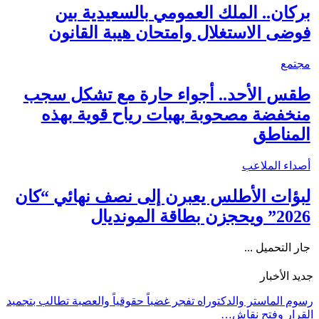
بركان.. الملك العمومي بالسعيدية بين
فوضى الاستغلال وامتحان هيبة القانون
مجتمع
طقس الأحد.. أجواء حارة مع تشكل سجب
منخفضة مصحوبة بهبات رياح قوية بهذه
المناطق
أصداء الملاعب
لبؤات الأطلس يعبرن إلى نصف نهائي “كان
2026” ويحجزن بطاقة المونديال
جار التحميل ...
جديد الأخبار
رسوم الماستر والدكتوراه تفجر غضباً حقوقياً والعصبة تطالب بتجميد
القرار وفتح نقاش…