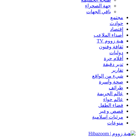
جهة الصحراء
باقي الجهات
مجتمع
حوادث
اقتصاد
أصداء الملاعب
هبة زووم TV
ثقافة وفنون
دوليات
أقلام حرة
تدبر دقيقة
تقارير
شيء من الواقع
صحة وأسرة
طرائف
عالم الجريمة
عالم حواء
فضاء الطفل
قصص وعبر
مرئيات إسلامية
منوعات