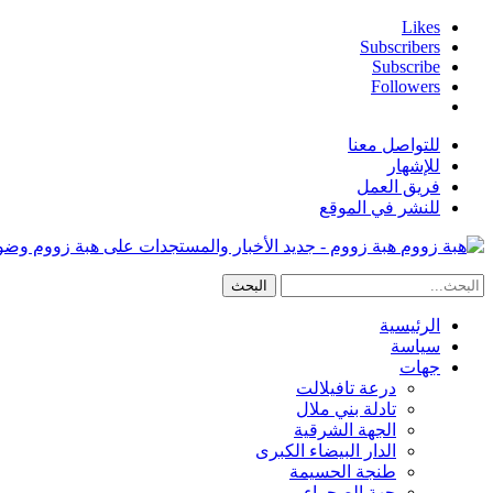
Likes
Subscribers
Subscribe
Followers
للتواصل معنا
للإشهار
فريق العمل
للنشر في الموقع
هبة زووم - جديد الأخبار والمستجدات على هبة زووم وض
الرئيسية
سياسة
جهات
درعة تافيلالت
تادلة بني ملال
الجهة الشرقية
الدار البيضاء الكبرى
طنجة الحسيمة
جهة الصحراء