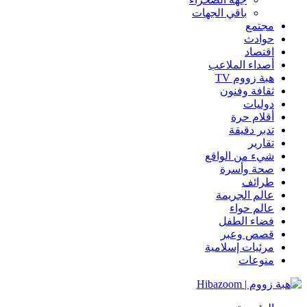
باقي الجهات
مجتمع
حوادث
اقتصاد
أصداء الملاعب
هبة زووم TV
ثقافة وفنون
دوليات
أقلام حرة
تدبر دقيقة
تقارير
شيء من الواقع
صحة وأسرة
طرائف
عالم الجريمة
عالم حواء
فضاء الطفل
قصص وعبر
مرئيات إسلامية
منوعات