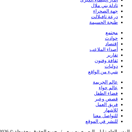
تادلة بني ملال
جهة الصحراء
درعة تافيلالت
طنجة الحسيمة
مجتمع
حوادث
اقتصاد
أصداء الملاعب
تقارير
ثقافة وفنون
دوليات
شيء من الواقع
عالم الجريمة
عالم حواء
فضاء الطفل
قصص وعبر
فريق العمل
للإشهار
للتواصل معنا
للنشر في الموقع
المدير العام : ليلى البصري بصيري / جميع الحقوق محفوظة © 2026