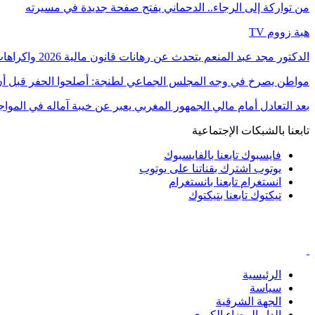
من تواركة إلى الرجاء.. الدحماني يفتح صفحة جديدة في مسيرته
هبة زووم TV
الدكتور مجد عبد المنعم يتحدث عن رهانات قانون مالية 2026 واكراهات العدالة الاجتماعية في…
مواطن يصرخ في وجه المجلس الجماعي لطنجة: أصلحوا الحفر قبل أن
بعد التعادل أمام مالي الجمهور المغربي يعبر عن خيبة آماله في الموا
تابعنا بالشبكات الإجتماعية
فايسبوك
تابعنا بالفايسبوك
يوتوب
اشترك بقناتنا على يوتوب
انستغرام
تابعنا بانستغرام
تيكتوك
تابعنا بتيكتوك
الرئيسية
سياسة
الجهة الشرقية
الدار البيضاء الكبرى