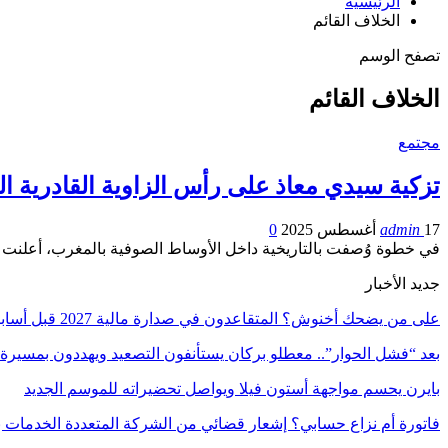
الرئيسية
الخلاف القائم
تصفح الوسم
الخلاف القائم
مجتمع
تزكية سيدي معاذ على رأس الزاوية القادرية 
17 أغسطس 2025
admin
0
في خطوة وُصفت بالتاريخية داخل الأوساط الصوفية بالمغرب، أعلنت رابطة الشرفا
جديد الأخبار
على من يضحك أخنوش؟ المتقاعدون في صدارة مالية 2027 قبل أسابيع من الانتخابات
بعد “فشل الحوار”.. معطلو بركان يستأنفون التصعيد ويهددون بمسيرة
بايرن يحسم مواجهة أستون فيلا ويواصل تحضيراته للموسم الجديد
فاتورة أم نزاع حسابي؟ إشعار قضائي من الشركة المتعددة الخدمات ب