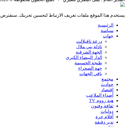
يستخدم هذا الموقع ملفات تعريف الارتباط لتحسين تجربتك. سنفترض أ
الرئيسية
سياسة
جهات
درعة تافيلالت
تادلة بني ملال
الجهة الشرقية
الدار البيضاء الكبرى
طنجة الحسيمة
جهة الصحراء
باقي الجهات
مجتمع
حوادث
اقتصاد
أصداء الملاعب
هبة زووم TV
ثقافة وفنون
دوليات
أقلام حرة
تدبر دقيقة