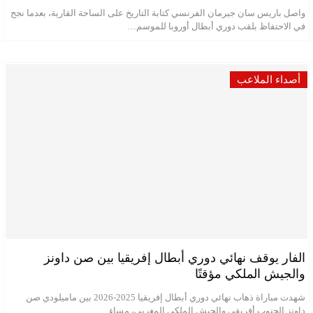
واصل باريس سان جيرمان الفرنسي كتابة التاريخ على الساحة القارية، بعدما نجح
في الاحتفاظ بلقب دوري أبطال أوروبا للموسم…
أصداء الملاعب
الفار يوقف نهائي دوري أبطال إفريقيا بين صن داونز
والجيش الملكي مؤقتًا
شهدت مباراة ذهاب نهائي دوري أبطال إفريقيا 2025-2026 بين ماميلودي صن
داونز الجنوب أفريقي والجيش الملكي المغربي، مساء…