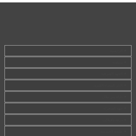
الرئيسية
سياسة
الجهة الشرقية
الدار البيضاء الكبرى
تادلة بني ملال
جهة الصحراء
درعة تافيلالت
طنجة الحسيمة