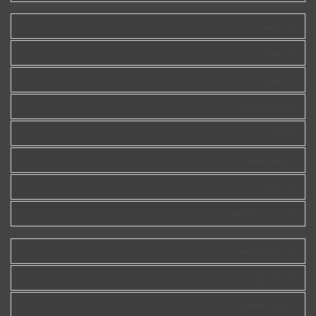
مجتمع
حوادث
اقتصاد
أصداء الملاعب
تقارير
ثقافة وفنون
دوليات
شيء من الواقع
عالم الجريمة
عالم حواء
فضاء الطفل