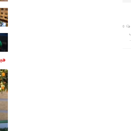
0
ف
هبة