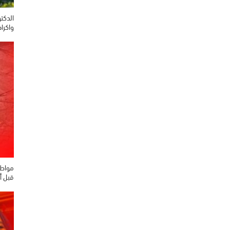
واكرا
مواطن
قبل أ