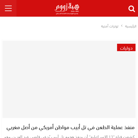
الرئيسية
توترات أمنية
دوليات
منفذ عملية الطعن في تل أبيب مواطن أمريكي من أصل مغربي
كشفت قناة "13 الإسرائيلية" أن منفذ هجوم تل أبيب يُدعى قاضي عبد العزيز، وهو