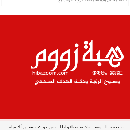
الحسيمة، أن هذه الجماعة القروية تحولت مع…
يستخدم هذا الموقع ملفات تعريف الارتباط لتحسين تجربتك. سنفترض أنك موافق
المدير العام : ليلى البصري بصيري / جميع