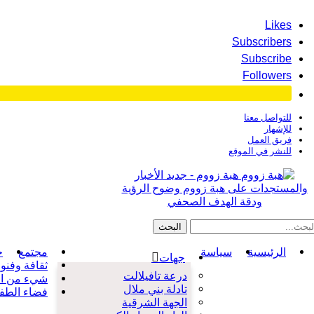
Likes
Subscribers
Subscribe
Followers
للتواصل معنا
للإشهار
فريق العمل
للنشر في الموقع
هبة زووم - جديد الأخبار
والمستجدات على هبة زووم وضوح الرؤية
ودقة الهدف الصحفي
الرئيسية
سياسة
مجتمع
ح
جهات
ثقافة وفنو
درعة تافيلالت
شيء من ال
تادلة بني ملال
فضاء الطف
الجهة الشرقية