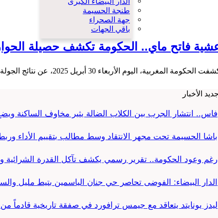
الدار البيضاء الكبرى
طنجة الحسيمة
جهة الصحراء
باقي الجهات
شية فاتح ماي.. الحكومة تكشف حصيلة الحوار
ت الحكومة المغربية، اليوم الأربعاء 30 أبريل 2025، عن نتائج الجولة الجديدة من الحوار الاجتماعي المركزي، التي جمعت…
ديد الأخبار
فاس.. انتشار الجرب بين الكلاب الضالة يثير مخاوف الساكنة وي
باشا الحسيمة تحت مجهر الانتقاد وسط مطالب بتقييم الأداء وربط ا
رغم وعود الحكومة.. تقرير رسمي يكشف تآكل القدرة الشرائية و
الدار البيضاء: الفوضى تحاصر حي جنان الياسمين بتيط مليل وال
ليدز يونايتد يتعاقد مع جيمس ترافورد في صفقة تاريخية قادماً م