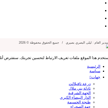
فريق العمل
للإشهار
للتواصل معنا
للنشر في الموقع
مدير العام : ليلى البصري بصيري / جميع الحقوق محفوظة © 2026
تخدم هذا الموقع ملفات تعريف الارتباط لتحسين تجربتك. سنفترض أنك
الرئيسية
سياسة
جهات
درعة تافيلالت
تادلة بني ملال
الجهة الشرقية
الدار البيضاء الكبرى
طنجة الحسيمة
جهة الصحراء