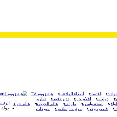
وادث
اقتصاد
أصداء الملاعب
هبة زووم TV
ن
دوليات
أقلام حرة
تدبر دقيقة
تقارير
الرئيس
واقع
صحة وأسرة
طرائف
عالم الجريمة
عالم حواء
جولة 
ل
قصص وعبر
مرئيات إسلامية
منوعات