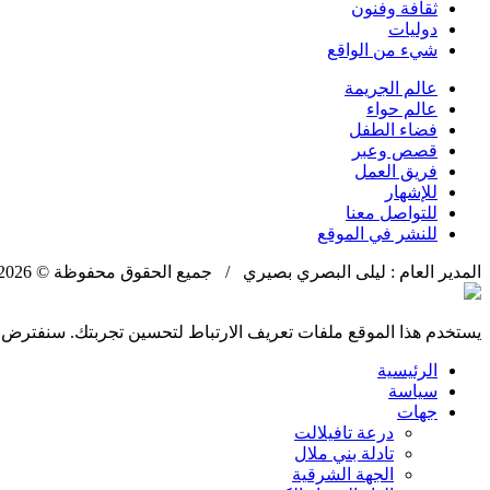
ثقافة وفنون
دوليات
شيء من الواقع
عالم الجريمة
عالم حواء
فضاء الطفل
قصص وعبر
فريق العمل
للإشهار
للتواصل معنا
للنشر في الموقع
المدير العام : ليلى البصري بصيري / جميع الحقوق محفوظة © 2026
يستخدم هذا الموقع ملفات تعريف الارتباط لتحسين تجربتك. سنفترض أ
الرئيسية
سياسة
جهات
درعة تافيلالت
تادلة بني ملال
الجهة الشرقية