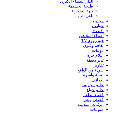
الدار البيضاء الكبرى
طنجة الحسيمة
جهة الصحراء
باقي الجهات
مجتمع
حوادث
اقتصاد
أصداء الملاعب
هبة زووم TV
ثقافة وفنون
دوليات
أقلام حرة
تدبر دقيقة
تقارير
شيء من الواقع
صحة وأسرة
طرائف
عالم الجريمة
عالم حواء
فضاء الطفل
قصص وعبر
مرئيات إسلامية
منوعات