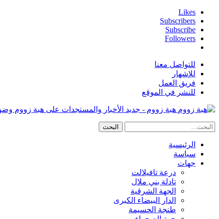
Likes
Subscribers
Subscribe
Followers
للتواصل معنا
للإشهار
فريق العمل
للنشر في الموقع
هبة زووم - جديد الأخبار والمستجدات على هبة زووم وض
الرئيسية
سياسة
جهات
درعة تافيلالت
تادلة بني ملال
الجهة الشرقية
الدار البيضاء الكبرى
طنجة الحسيمة
جهة الصحراء