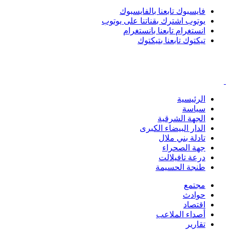
فايسبوك
تابعنا بالفايسبوك
يوتوب
اشترك بقناتنا على يوتوب
انستغرام
تابعنا بانستغرام
تيكتوك
تابعنا بتيكتوك
الرئيسية
سياسة
الجهة الشرقية
الدار البيضاء الكبرى
تادلة بني ملال
جهة الصحراء
درعة تافيلالت
طنجة الحسيمة
مجتمع
حوادث
اقتصاد
أصداء الملاعب
تقارير