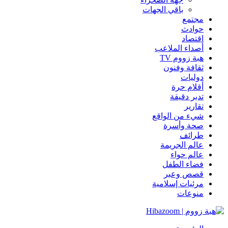
باقي الجهات
مجتمع
حوادث
اقتصاد
أصداء الملاعب
هبة زووم TV
ثقافة وفنون
دوليات
أقلام حرة
تدبر دقيقة
تقارير
شيء من الواقع
صحة وأسرة
طرائف
عالم الجريمة
عالم حواء
فضاء الطفل
قصص وعبر
مرئيات إسلامية
منوعات