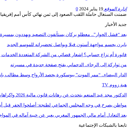
إدارة الموقع
19 يناير 2024
0
ضمنت السنغال حاملة اللقب الصعود إلى ثمن نهائي كأس أمم إفريقيا 
جديد الأخبار
بعد “فشل الحوار”.. معطلو بركان يستأنفون التصعيد ويهددون بمسيرة
بايرن يحسم مواجهة أستون فيلا ويواصل تحضيراته للموسم الجديد
فاتورة أم نزاع حسابي؟ إشعار قضائي من الشركة المتعددة الخدمات ب
من تواركة إلى الرجاء.. الدحماني يفتح صفحة جديدة في مسيرته
الدار البيضاء.. “ممر الموت” ببوسكورة يحصد الأرواح وسط مطالب بإ
هبة زووم TV
الدكتور مجد عبد المنعم يتحدث عن رهانات قانون مالية 2026 واكراهات العدالة الاجتماعية في…
مواطن يصرخ في وجه المجلس الجماعي لطنجة: أصلحوا الحفر قبل أن
بعد التعادل أمام مالي الجمهور المغربي يعبر عن خيبة آماله في الموا
تابعنا بالشبكات الإجتماعية