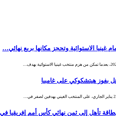
م غينيا الاستوائية وتحجز مكانها بربع نهائي…
أهل بفوز هيتشكوكي على غامبيا
بطاقة تأهل إلى ثمن نهائي كأس أمم إفريقيا ف