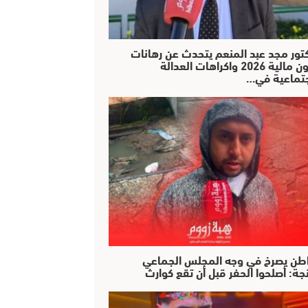
كتور مجد عبد المنعم يتحدث عن رهانات
قانون مالية 2026 واكراهات العدالة
جتماعية في…
طن يصرخ في وجه المجلس الجماعي
جة: أصلحوا الحفر قبل أن تقع كوارث