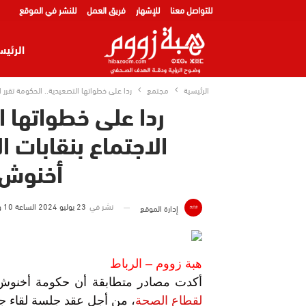
للتواصل معنا
للإشهار
فريق العمل
للنشر في الموقع
الرئيس
الرئيسية
مجتمع
ردا على خطواتها التصعيدية.. الحكومة تقرر
ردا على خطواتها ا
الاجتماع بنقابات 
أخنوش 
نشر في
23 يوليو 2024 الساعة 10 و 00 دقيقة
إدارة الموقع
هبة زووم – الرباط
أكدت مصادر متطابقة أن حكومة أخنوش 
لقطاع الصحة
، من أجل عقد جلسة لقاء جد