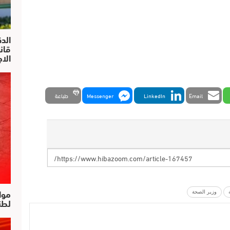
الد
الا
Email
LinkedIn
Messenger
طباعة
موا
وزير الصحة
لطن