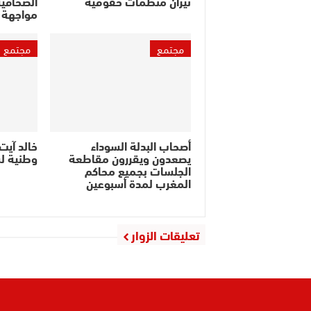
نيران منظمات حقوقية
الصحافية
مواجهة 
مجتمع
مجتمع
أصحاب البدلة السوداء
خالد آيت
يصعدون ويقررون مقاطعة
وطنية ل
الجلسات بجميع محاكم
المغرب لمدة أسبوعين
تعليقات الزوار