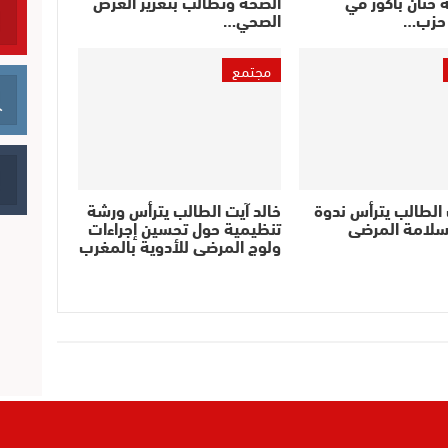
 حنان باكور في
الصحة وتطالب بتعزيز العرض
حزب…
الصحي…
مجتمع
 الطالب يترأس ندوة
خالد آيت الطالب يترأس ورشة
سلامة المرضى
تنظيمية حول تحسين إجراءات
ولوج المرضى للأدوية بالمغرب