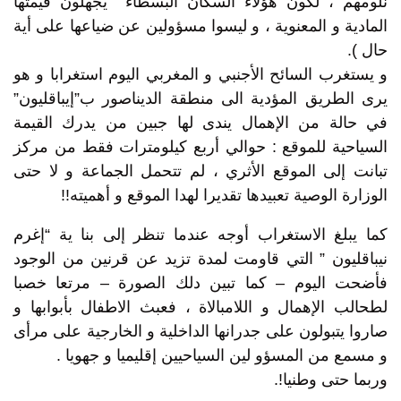
نلومهم ، لكون هؤلاء السكان البسطاء يجهلون قيمتها
المادية و المعنوية ، و ليسوا مسؤولين عن ضياعها على أية
حال ).
و يستغرب السائح الأجنبي و المغربي اليوم استغرابا و هو
يرى الطريق المؤدية الى منطقة الديناصور ب”إيباقليون”
في حالة من الإهمال يندى لها جبين من يدرك القيمة
السياحية للموقع : حوالي أربع كيلومترات فقط من مركز
تبانت إلى الموقع الأثري ، لم تتحمل الجماعة و لا حتى
الوزارة الوصية تعبيدها تقديرا لهدا الموقع و أهميته!!
كما يبلغ الاستغراب أوجه عندما تنظر إلى بنا ية “إغرم
نيباقليون ” التي قاومت لمدة تزيد عن قرنين من الوجود
فأضحت اليوم – كما تبين دلك الصورة – مرتعا خصبا
لطحالب الإهمال و اللامبالاة ، فعبث الاطفال بأبوابها و
صاروا يتبولون على جدرانها الداخلية و الخارجية على مرأى
و مسمع من المسؤو لين السياحيين إقليميا و جهويا .
وربما حتى وطنيا!.