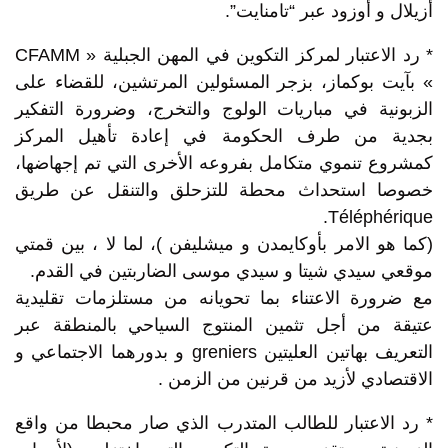
أزيلال و أوزود عبر “تامنايت”.
* رد الاعتبار لمركز التكوين في المهن الجبلية « CFAMM
» بآيت بوكماز، بزجر المسئولين المرتشين، للقضاء على
الزبونية في مباريات الولوج والتخرج، وضرورة التفكير
بجدية من طرف الحكومة في إعادة تأهيل المركز
كمشروع تنموي متكامل بفروعه الأخرى التي تم إجهاضها،
خصوصا استحداث محطة للتزحلق والتنقل عن طريق
Téléphérique.
(كما هو الامر بأوكايمدن و ميشليفن )، لما لا ، بين قمتي
موقعي سيدي شيتا و سيدي موسى الضاربتين في القدم.
مع ضرورة الاعتناء بما تحويانه من مستلزمات تقليدية
عتيقة من أجل تثمين المنتوج السياحي بالمنطقة عبر
التعريف بهاتين العليتين greniers و بدورهما الاجتماعي و
الاقتصادي لأزيد من قرنين من الزمن .
* رد الاعتبار للطالب المتدرب الذي صار محبطا من واقع