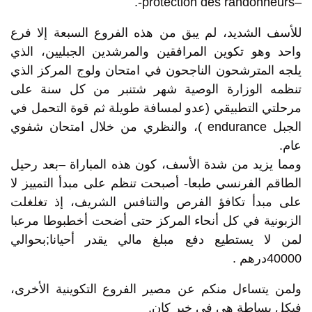
–protection des randonneurs-.
للأسف الشديد، لم يبق من هذه الفروع السبعة إلا فرع
واحد وهو تكوين المرافقين والمرشدين الجبليين، الذي
يلجه المترشحون الناجحون في امتحان ولوج المركز الذي
تنظمه الوزارة الوصية شهر شتنبر من كل سنة على
مرحلتي التطبيقي (عدو لمسافة طويلة ثم قوة التحمل في
الجبل endurance )، والنظري من خلال امتحان شفوي
عام.
ومما يزيد من شدة الأسف، كون هذه المباراة –بعد رحيل
الطاقم الفرنسي طبعا- أصبحت تنظم على مبدأ التمييز لا
على مبدأ تكافؤ الفرص والتنافس الشريف، إذ تغلغلت
الزبونية في كل أنحاء المركز حتى أضحت أخطبوطا مرعبا
لمن لا يستطيع دفع مبلغ مالي يقدر أحيانا;بحوالي
40000درهم .
ولمن يتساءل منكم عن مصير الفروع التكوينية الأخرى،
فبكل بساطة هي في خبر كان.