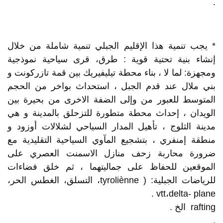
.
* يجب تنمية هذا الإقليم الجبلي تنمية شاملة من خلال
إنشاء بنية تحتية قوية : طرق، قرى سياحية نموذجية
ومجهزة: لما لا ، بناء محطة تيليفيريك بين قمة تازركونت و
بني ملال عند قدم الجبل ، استحداث بواخر من الحجم
المتوسط للعبور من وإلى الضفة الاخرى من بحيرة بين
الويدان ، إحداث محطة متطورة للتزحلق بالمدينة و هي
مدينة الثلوج ، تأهيل المدار السياحي لشلالات أوزود و
منطقة إمنفري ، بتشجيع المآوي السياحية التقليدية مع
ضرورة محاربة زحف منازل الاسمنت العصري على
الموقعين للحفاظ على جماليتهما ، ثم خلق فضاءات
للرياضات الجبلية: ( tyroliènne، التسلق، الغطس الحر،
vtt،delta- plane .
rafting الخ .
.