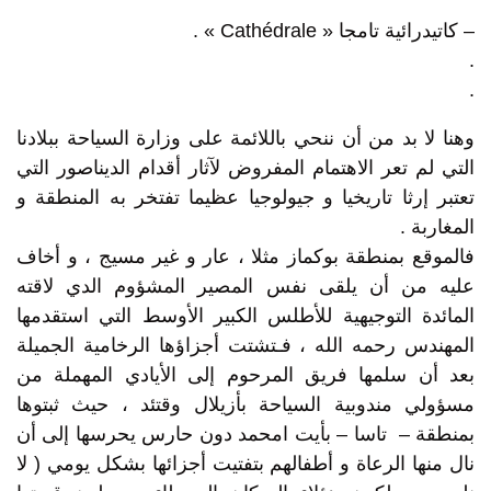
– كاتيدرائية تامجا « Cathédrale » .
.
.
وهنا لا بد من أن ننحي باللائمة على وزارة السياحة ببلادنا
التي لم تعر الاهتمام المفروض لآثار أقدام الديناصور التي
تعتبر إرثا تاريخيا و جيولوجيا عظيما تفتخر به المنطقة و
المغاربة .
فالموقع بمنطقة بوكماز مثلا ، عار و غير مسيج ، و أخاف
عليه من أن يلقى نفس المصير المشؤوم الدي لاقته
المائدة التوجيهية للأطلس الكبير الأوسط التي استقدمها
المهندس رحمه الله ، فـتشتت أجزاؤها الرخامية الجميلة
بعد أن سلمها فريق المرحوم إلى الأيادي المهملة من
مسؤولي مندوبية السياحة بأزيلال وقتئد ، حيث ثبتوها
بمنطقة – تاسا – بأيت امحمد دون حارس يحرسها إلى أن
نال منها الرعاة و أطفالهم بتفتيت أجزائها بشكل يومي ( لا