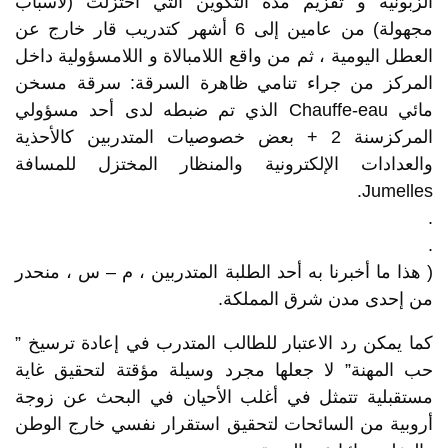
الزبونية و تقزيم مدة التكوين التي اختزلت (لأسباب
مجهولة) من عامين إلى 6 أشهر كتدريب قار خارج عن
العطل اليومية ، ثم من واقع اللامبالاة و اللامسؤولية داخل
المركز من جراء تنامي ظاهرة السرقة: سرقة مسخن
مائي Chauffe-eau الذي تم ضبطه لدى أحد مسؤولي
المركزسنة 2 + بعض خصوصيات المتدربين كالأحذية
والعدادات الإلكترونية والمنظار المختزل للمسافة
Jumelles.
.
.
( هذا ما أخبرنا به أحد الطلبة المتدربين ، م – س ، منحدر
من إحدى مدن شرق المملكة.
كما يمكن رد الاعتبار للطالب المتدرب في إعادة ترسيخ ”
حب المهنة” لا جعلها مجرد وسيلة مؤقتة لتحقيق غاية
مستقبلية تتمثل في أغلب الأحيان في البحث عن زوجة
أروبية من السائحات لتحقيق استقرار نفسي خارج الوطن