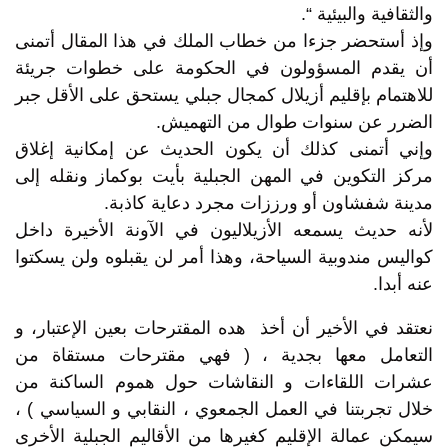
والثقافية والبيئية “.
وإذ أستحضر جزءا من خطاب الملك في هذا المقال أتمنى
أن يقدم المسؤولون في الحكومة على خطوات جريئة
للاهتمام بإقليم أزيلال كمجال جبلي يستحق على الأقل جبر
الضرر عن سنوات طوال من التهميش.
وإني أتمنى كذلك أن يكون الحديث عن إمكانية إغلاق
مركز التكوين في المهن الجبلية بأيت بوكماز ونقله إلى
مدينة شفشاون أو ورززات مجرد دعاية كاذبة.
لأنه حديث يسمعه الأزيلاليون في الآونة الأخيرة داخل
كواليس مندوبية السياحة، وهذا أمر لن يقبلوه ولن يسكتوا
عنه أبدا.
نعتقد في الأخير أن أخذ هده المقترحات بعين الإعتبار، و
التعامل معها بجدية ، ( فهي مقترحات مستقاة من
عشرات اللقاءات و النقاشات حول هموم الساكنة من
خلال تجربتنا في العمل الجمعوي ، النقابي و السياسي ) ،
سيمكن عمالة الإقليم كغيرها من الأقاليم الجبلية الأخرى