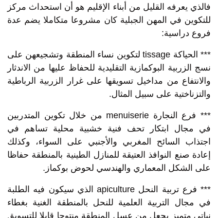
فالذي يعرفه القليل من أبناء الإقليم هو أن استحداث مركز
للتكوين في المهن الجبلية كان مشروعا متكاملا يضم عدة
فروع دراسية:
*** الحياكة tissage لتكوين نساء المنطقة وتشجيعهن على
نسج الزربية البوكمازية التقليدية للحفاظ عليها من الاندثار
والانتفاع من مداخيل تسويقها على غرار الزربية الرباطية
والتزناختية على سبيل المثال.
*** فرع النجارة menuiserie من خلال تكوين المتدربين
في مجال ابتكار تحف فنية خشبية محلية تساهم في
اجتذاب السائح المغربي والأجنبي على السواء، وكذلك
إعادة صنع النوافذ العتيقة للمنازل الطينية بالمنطقة حفاظا
على الشكل المعماري والهندسي لحوض بوكماز.
*** فرع تربية النحل apiculture الذي سيكون فيه الطلبة
في مجال التربية العلمية للنحل بالمنطقة الغنية بغطاء
نباتي متميز يجعل من عسل المنطقة منتوجا قابلا للتسويق