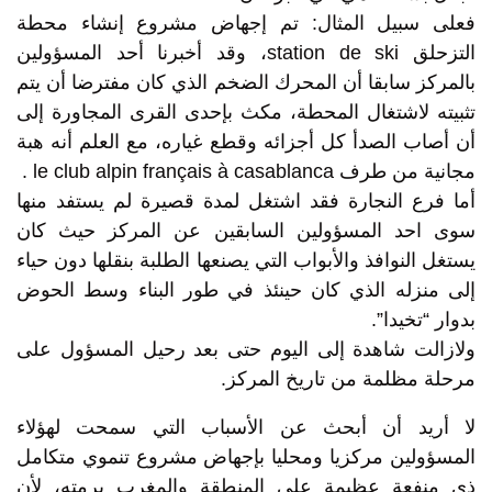
فعلى سبيل المثال: تم إجهاض مشروع إنشاء محطة
التزحلق station de ski، وقد أخبرنا أحد المسؤولين
بالمركز سابقا أن المحرك الضخم الذي كان مفترضا أن يتم
تثبيته لاشتغال المحطة، مكث بإحدى القرى المجاورة إلى
أن أصاب الصدأ كل أجزائه وقطع غياره، مع العلم أنه هبة
مجانية من طرف le club alpin français à casablanca .
أما فرع النجارة فقد اشتغل لمدة قصيرة لم يستفد منها
سوى احد المسؤولين السابقين عن المركز حيث كان
يستغل النوافذ والأبواب التي يصنعها الطلبة بنقلها دون حياء
إلى منزله الذي كان حينئذ في طور البناء وسط الحوض
بدوار “تخيدا”.
ولازالت شاهدة إلى اليوم حتى بعد رحيل المسؤول على
مرحلة مظلمة من تاريخ المركز.
لا أريد أن أبحث عن الأسباب التي سمحت لهؤلاء
المسؤولين مركزيا ومحليا بإجهاض مشروع تنموي متكامل
ذي منفعة عظيمة على المنطقة والمغرب برمته، لأن