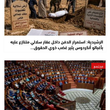
الرشيدية: استمرار الدفن داخل عقار سلالي متنازع عليه
بأغبالو أنكردوس يثير غضب ذوي الحقوق…
مجتمع