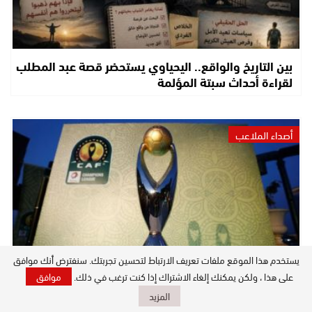
بين التاريخ والواقع.. اليحياوي يستحضر قصة عبد المطلب
لقراءة أحداث سبتة المؤلمة
أصداء الملاعب
يستخدم هذا الموقع ملفات تعريف الارتباط لتحسين تجربتك. سنفترض أنك موافق
على هذا ، ولكن يمكنك إلغاء الاشتراك إذا كنت ترغب في ذلك.
موافق
المزيد
الكاف يحسم اليوم في ملفات استراتيجية قبل قرعة