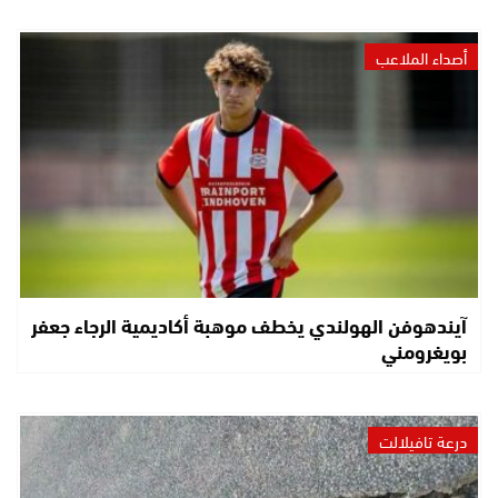
أصداء الملاعب
آيندهوفن الهولندي يخطف موهبة أكاديمية الرجاء جعفر
بويغرومني
درعة تافيلالت