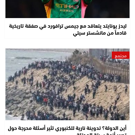
ليدز يونايتد يتعاقد مع جيمس ترافورد في صفقة تاريخية
قادماً من مانشستر سيتي
مجتمع
أين الدولة؟ تدوينة نارية للكنبوري تثير أسئلة محرجة حول
تدبير أزمة سبتة المحتلة