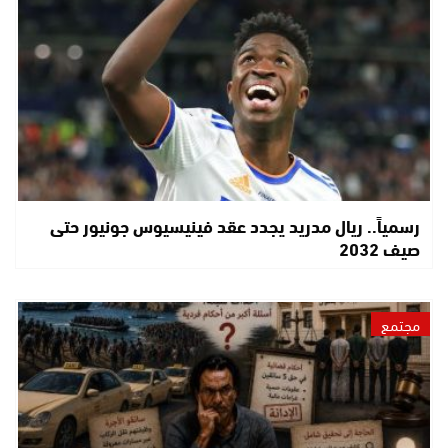
رسمياً.. ريال مدريد يجدد عقد فينيسيوس جونيور حتى
صيف 2032
مجتمع