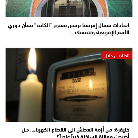
اتحادات شمال إفريقيا ترفض مقترح “الكاف” بشأن دوري
الأمم الإفريقية وتتمسك…
تادلة بني ملال
خنيفرة: من أزمة العطش إلى انقطاع الكهرباء.. هل
أصبحت معاناة الساكنة خبراً عادياً؟