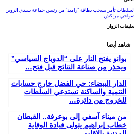
لسلطات تأمر بسحب بطاقة “راميد” من رئيس جماعة سيدي الزوين
واحي مراكش
عليقات الزوار
شاهد أيضا
بوانو يفتح النار على “الدوباج السياسي”
ويحذر من صناعة النتائج قبل فتح…
الدار البيضاء: حي الفضل خارج حسابات
التنمية والساكنة تستدعي السلطات
للخروج من دائرة…
من ميناء آسفي إلى بوعرفة.. القبطان
خطاب إبراهيم يتولى قيادة الوقاية
المدنية بالإقليم