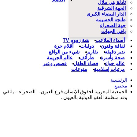
تادلة بني ملال
الجهة الشرقية
الدار البيضاء الكبرى
طنجة الحسيمة
جهة الصحراء
باقي الجهات
أصداء الملاعب
هبة زووم TV
ثقافة وفنون
دوليات
أقلام حرة
تدبر دقيقة
تقارير
شيء من الواقع
صحة وأسرة
طرائف
عالم الجريمة
عالم حواء
فضاء الطفل
قصص وعبر
مرئيات إسلامية
منوعات
الرئيسية
مجتمع
الجمعية المغربية لحقوق الإنسان فرع العيون – الصحراء – يلتقي
وفد منظمة العفو الدولية بالعيون .