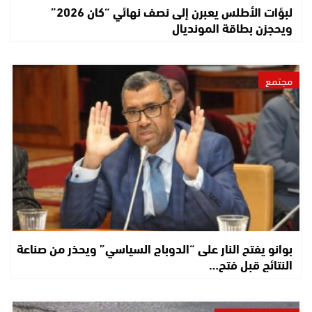
لبؤات الأطلس يعبرن إلى نصف نهائي “كان 2026”
ويحجزن بطاقة المونديال
مجتمع
بوانو يفتح النار على “الدوباج السياسي” ويحذر من صناعة
النتائج قبل فتح…