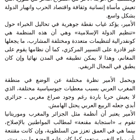
تعيش مأساة إنسانية وثقافة واقتصاد الحرب وانهيار الدولة
بشكل واسع.
الأمير، يؤكد غياب نقطة جوهرية في تحاليل الخبراء حول
«تنظيم الدولة الإسلامية» وهي أن هذه المنظمة هي
كونفدرالية لتنظيمات متعددة ومختلفة المشارب، ما يجعلها
غير قادرة على التسيير المركزي، كما أن نظامها يقوم على
المغانم، وهذا لا يمكن تطبيقه في المدن نهائيا وإن كان
يطبق في المجال الريفي.
ويحمل الأمير نظرة مختلفة عن الوضع في منطقة
المغرب العربي بسبب معطيات جيوسياسية مختلفة، الذي
لا يعيش حربا باردة رغم وجود صراع مغربي ـ جزائري
أبدي جعله الربيع العربي يحتل الهامش.
الأمير يعتبر أن أنظمة مثل الجزائر والمغرب وموريتانيا
تقوم بـ «استجابة مقنعة» لمطالب المواطنين بالإصلاح،
بينما هي في العمق تعزز من السلطوية، وإن كانت مقتنعة
بأن رياح التغيير ستعود كما كان عليه الوضع ما بين سنتي