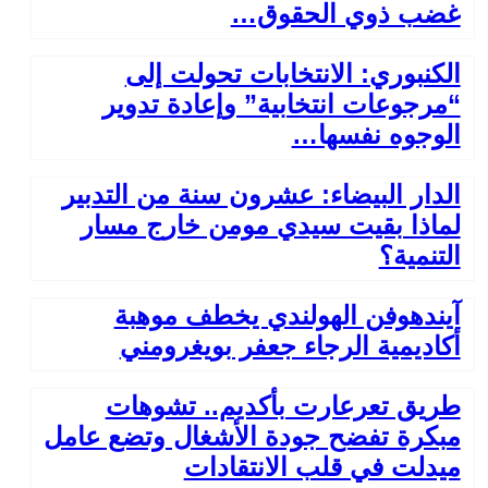
غضب ذوي الحقوق…
الكنبوري: الانتخابات تحولت إلى
“مرجوعات انتخابية” وإعادة تدوير
الوجوه نفسها…
الدار البيضاء: عشرون سنة من التدبير
لماذا بقيت سيدي مومن خارج مسار
التنمية؟
آيندهوفن الهولندي يخطف موهبة
أكاديمية الرجاء جعفر بويغرومني
طريق تعرعارت بأكديم.. تشوهات
مبكرة تفضح جودة الأشغال وتضع عامل
ميدلت في قلب الانتقادات