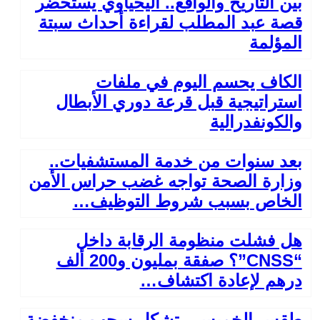
بين التاريخ والواقع.. اليحياوي يستحضر
قصة عبد المطلب لقراءة أحداث سبتة
المؤلمة
الكاف يحسم اليوم في ملفات
استراتيجية قبل قرعة دوري الأبطال
والكونفدرالية
بعد سنوات من خدمة المستشفيات..
وزارة الصحة تواجه غضب حراس الأمن
الخاص بسبب شروط التوظيف…
هل فشلت منظومة الرقابة داخل
“CNSS”؟ صفقة بمليون و200 ألف
درهم لإعادة اكتشاف…
طقس الخميس.. تشكل سحب منخفضة