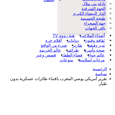
تادلة بني ملال
الجهة الشرقية
الدار البيضاء الكبرى
طنجة الحسيمة
جهة الصحراء
باقي الجهات
أصداء الملاعب
هبة زووم TV
ثقافة وفنون
دوليات
أقلام حرة
تدبر دقيقة
تقارير
شيء من الواقع
صحة وأسرة
طرائف
عالم الجريمة
عالم حواء
فضاء الطفل
قصص وعبر
مرئيات إسلامية
منوعات
الرئيسية
سياسة
تقرير أمريكي يوصي المغرب باقتناء طائرات عسكرية بدون
طيار