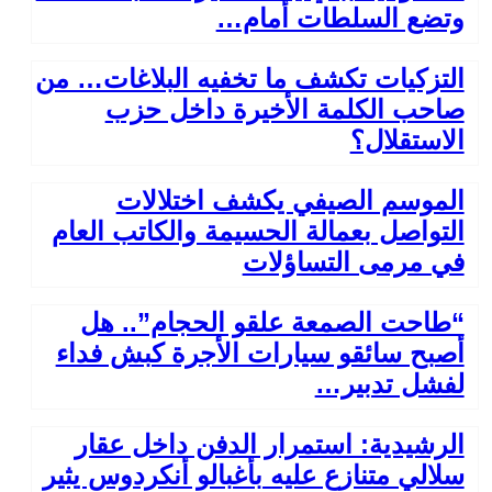
وتضع السلطات أمام…
التزكيات تكشف ما تخفيه البلاغات… من
صاحب الكلمة الأخيرة داخل حزب
الاستقلال؟
الموسم الصيفي يكشف اختلالات
التواصل بعمالة الحسيمة والكاتب العام
في مرمى التساؤلات
“طاحت الصمعة علقو الحجام”.. هل
أصبح سائقو سيارات الأجرة كبش فداء
لفشل تدبير…
الرشيدية: استمرار الدفن داخل عقار
سلالي متنازع عليه بأغبالو أنكردوس يثير