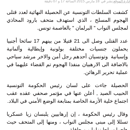
دارة الموقع
نشر في
18 مارس 2015 الساعة 17 و 07 دقيقة
كشفت السلطات التونسية عن الحصيلة النهائية لعدد قتلى
الهجوم المسلح ، الذي استهدف متحف بارود المحاذي
لمجلس النواب ” البرلمان ” بالعاصمة تونس.
عدد القتلى وصل الى 21 قتيلا من بينهم 17 سائحا أجنبيا
يحملون جنسيات مختلفة بولونية وإيطالية وألمانية
وإسبانية وتونسيان أحدهم رجل أمن والاخر مرشد سياحي
بالاضافة الى الارهبيان منفذا الهجوم تم القضاء عليهما في
عملية تحرير الرهائن.
الحصيلة جاءت على لسان رئيس الحكومة التونسية
الحبيب الصيد , أعلن عنها في مؤتمر صحفي عقده عقب
اجتماع خلية الأزمة الخاصة بمتابعة الوضع الأمني في البلاد.
وقال رئيس الحكومة ، إن إرهابيين يلبسان زيا عسكريا
تسللا إلى مبنى مجلس النواب ، ومنها إلى المتحف حيث
هاجما سياحا نزلوا من حافلة.