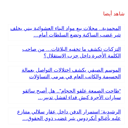
شاهد أيضا
المحمدية.. محلات بيع مواد البناء العشوائية ببني يخلف
تثير غضب الساكنة وتضع السلطات أمام…
التزكيات تكشف ما تخفيه البلاغات… من صاحب
الكلمة الأخيرة داخل حزب الاستقلال؟
الموسم الصيفي يكشف اختلالات التواصل بعمالة
الحسيمة والكاتب العام في مرمى التساؤلات
“طاحت الصمعة علقو الحجام”.. هل أصبح سائقو
سيارات الأجرة كبش فداء لفشل تدبير…
الرشيدية: استمرار الدفن داخل عقار سلالي متنازع
عليه بأغبالو أنكردوس يثير غضب ذوي الحقوق…