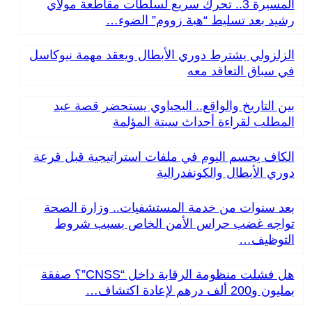
المسيرة 3.. تحرك سريع لسلطات مقاطعة مولاي
رشيد بعد تسليط “هبة زووم” الضوء…
الزلزولي يشترط دوري الأبطال ويعقد مهمة نيوكاسل
في سباق التعاقد معه
بين التاريخ والواقع.. اليحياوي يستحضر قصة عبد
المطلب لقراءة أحداث سبتة المؤلمة
الكاف يحسم اليوم في ملفات استراتيجية قبل قرعة
دوري الأبطال والكونفدرالية
بعد سنوات من خدمة المستشفيات.. وزارة الصحة
تواجه غضب حراس الأمن الخاص بسبب شروط
التوظيف…
هل فشلت منظومة الرقابة داخل “CNSS”؟ صفقة
بمليون و200 ألف درهم لإعادة اكتشاف…