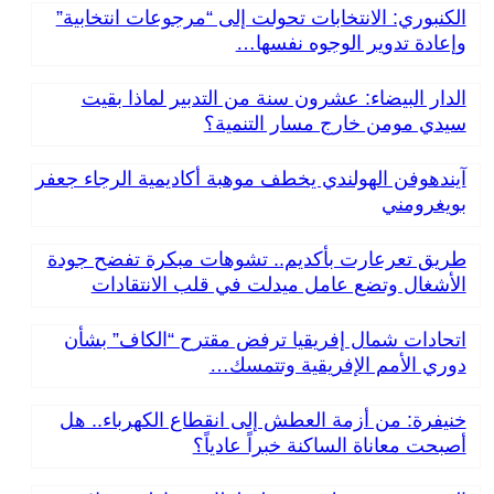
الكنبوري: الانتخابات تحولت إلى “مرجوعات انتخابية”
وإعادة تدوير الوجوه نفسها…
الدار البيضاء: عشرون سنة من التدبير لماذا بقيت
سيدي مومن خارج مسار التنمية؟
آيندهوفن الهولندي يخطف موهبة أكاديمية الرجاء جعفر
بويغرومني
طريق تعرعارت بأكديم.. تشوهات مبكرة تفضح جودة
الأشغال وتضع عامل ميدلت في قلب الانتقادات
اتحادات شمال إفريقيا ترفض مقترح “الكاف” بشأن
دوري الأمم الإفريقية وتتمسك…
خنيفرة: من أزمة العطش إلى انقطاع الكهرباء.. هل
أصبحت معاناة الساكنة خبراً عادياً؟