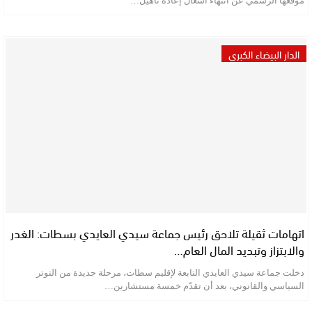
موقعها الرسمي عن انتهاء أشغال إعادة تأهيل…
الدار البيضاء الكبرى
اتهامات ثقيلة تلاحق رئيس جماعة سيدي العايدي بسطات: الغدر
والابتزاز وتبديد المال العام…
دخلت جماعة سيدي العايدي التابعة لإقليم سطات، مرحلة جديدة من التوتر
السياسي والقانوني، بعد أن تقدّم خمسة مستشارين…