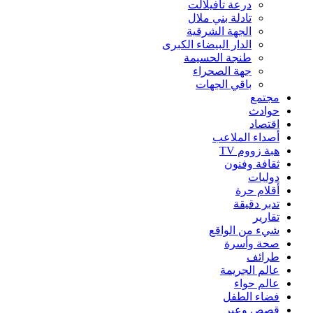
درعة تافيلالت
تادلة بني ملال
الجهة الشرقية
الدار البيضاء الكبرى
طنجة الحسيمة
جهة الصحراء
باقي الجهات
مجتمع
حوادث
اقتصاد
أصداء الملاعب
هبة زووم TV
ثقافة وفنون
دوليات
أقلام حرة
تدبر دقيقة
تقارير
شيء من الواقع
صحة وأسرة
طرائف
عالم الجريمة
عالم حواء
فضاء الطفل
قصص وعبر