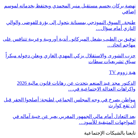
نهضة بركان يحسم مستقبل منير المحمدي ويحتفظ بخدماته لموسم
إضافي
طنجة.. السوق النموذجي بمسنانة يتحول إلى بؤرة للفوضى والوالي
التازي أمام سؤال…
توفيق بن الطيب يشعل الميركاتو.. أندية أوروبية وعربية تتنافس على
مهاجم اتحاد…
حزب الشورى والاستقلال يزكي المهدي الغازي ويعلن دخوله مبكراً
سباق تشريعيات سطات
هبة زووم TV
الدكتور مجد عبد المنعم يتحدث عن رهانات قانون مالية 2026
واكراهات العدالة الاجتماعية في…
مواطن يصرخ في وجه المجلس الجماعي لطنجة: أصلحوا الحفر قبل
أن تقع كوارث
بعد التعادل أمام مالي الجمهور المغربي يعبر عن خيبة آماله في
المواجهات المتبقية للأسود…
تابعنا بالشبكات الإجتماعية