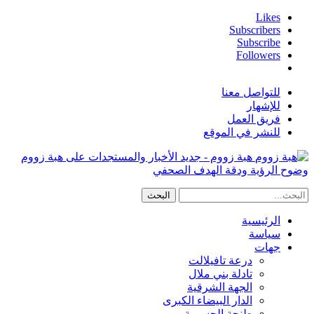
Likes
Subscribers
Subscribe
Followers
للتواصل معنا
للإشهار
فريق العمل
للنشر في الموقع
هبة زووم - جديد الأخبار والمستجدات على هبة زووم
وضوح الرؤية ودقة الهدف الصحفي
الرئيسية
سياسة
جهات
درعة تافيلالت
تادلة بني ملال
الجهة الشرقية
الدار البيضاء الكبرى
طنجة الحسيمة