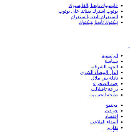
فايسبوك
تابعنا بالفايسبوك
يوتوب
اشترك بقناتنا على يوتوب
انستغرام
تابعنا بانستغرام
تيكتوك
تابعنا بتيكتوك
الرئيسية
سياسة
الجهة الشرقية
الدار البيضاء الكبرى
تادلة بني ملال
جهة الصحراء
درعة تافيلالت
طنجة الحسيمة
مجتمع
حوادث
اقتصاد
أصداء الملاعب
تقارير