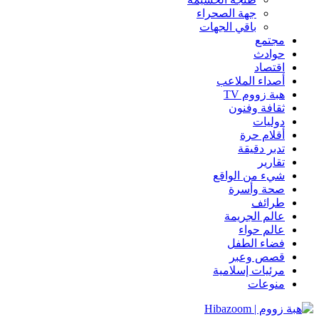
جهة الصحراء
باقي الجهات
مجتمع
حوادث
اقتصاد
أصداء الملاعب
هبة زووم TV
ثقافة وفنون
دوليات
أقلام حرة
تدبر دقيقة
تقارير
شيء من الواقع
صحة وأسرة
طرائف
عالم الجريمة
عالم حواء
فضاء الطفل
قصص وعبر
مرئيات إسلامية
منوعات