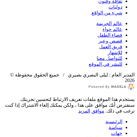
ثقافة وفنون
دوليات
شيء من الواقع
عالم الجريمة
عالم حواء
فضاء الطفل
قصص وعبر
فريق العمل
للإشهار
للتواصل معنا
للنشر في الموقع
المدير العام : ليلى البصري بصيري / جميع الحقوق محفوظة ©
2026
يستخدم هذا الموقع ملفات تعريف الارتباط لتحسين تجربتك.
سنفترض أنك موافق على هذا ، ولكن يمكنك إلغاء الاشتراك إذا كنت
ترغب في ذلك.
موافق
المزيد
الرئيسية
سياسة
جهات