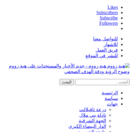
Likes
Subscribers
Subscribe
Followers
للتواصل معنا
للإشهار
فريق العمل
للنشر في الموقع
هبة زووم - جديد الأخبار والمستجدات على هبة زووم
وضوح الرؤية ودقة الهدف الصحفي
الرئيسية
سياسة
جهات
درعة تافيلالت
تادلة بني ملال
الجهة الشرقية
الدار البيضاء الكبرى
طنجة الحسيمة