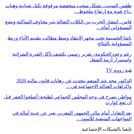
طقس السبت.. تشكل سحب منخفضة مرفوقة بكتل ضبابية وهبات
رياح قوية مع ارتفاع ملحوظ…
فاس.. انتشار الجرب بين الكلاب الضالة يثير مخاوف الساكنة ويضع
المسؤولين أمام…
باشا الحسيمة تحت مجهر الانتقاد وسط مطالب بتقييم الأداء وربط
المسؤولية بالنتائج
رغم وعود الحكومة.. تقرير رسمي يكشف تآكل القدرة الشرائية
واستمرار أزمة الشغل
هبة زووم TV
الدكتور مجد عبد المنعم يتحدث عن رهانات قانون مالية 2026
واكراهات العدالة الاجتماعية في…
مواطن يصرخ في وجه المجلس الجماعي لطنجة: أصلحوا الحفر قبل
أن تقع كوارث
بعد التعادل أمام مالي الجمهور المغربي يعبر عن خيبة آماله في
المواجهات المتبقية للأسود…
تابعنا بالشبكات الإجتماعية