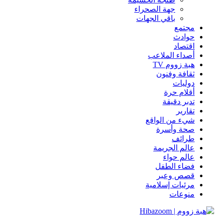
جهة الصحراء
باقي الجهات
مجتمع
حوادث
اقتصاد
أصداء الملاعب
هبة زووم TV
ثقافة وفنون
دوليات
أقلام حرة
تدبر دقيقة
تقارير
شيء من الواقع
صحة وأسرة
طرائف
عالم الجريمة
عالم حواء
فضاء الطفل
قصص وعبر
مرئيات إسلامية
منوعات