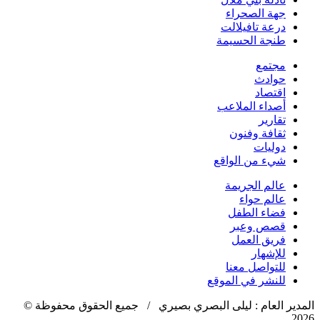
جهة الصحراء
درعة تافيلالت
طنجة الحسيمة
مجتمع
حوادث
اقتصاد
أصداء الملاعب
تقارير
ثقافة وفنون
دوليات
شيء من الواقع
عالم الجريمة
عالم حواء
فضاء الطفل
قصص وعبر
فريق العمل
للإشهار
للتواصل معنا
للنشر في الموقع
المدير العام : ليلى البصري بصيري / جميع الحقوق محفوظة ©
2026