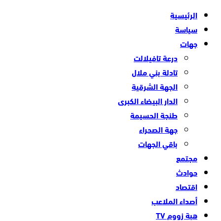
الرئيسية
سياسة
جهات
درعة تافيلالت
تادلة بني ملال
الجهة الشرقية
الدار البيضاء الكبرى
طنجة الحسيمة
جهة الصحراء
باقي الجهات
مجتمع
حوادث
اقتصاد
أصداء الملاعب
هبة زووم TV