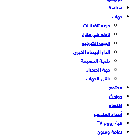
سياسة
جهات
درعة تافيلالت
تادلة بني ملال
الجهة الشرقية
الدار البيضاء الكبرى
طنجة الحسيمة
جهة الصحراء
باقي الجهات
مجتمع
حوادث
اقتصاد
أصداء الملاعب
هبة زووم TV
ثقافة وفنون