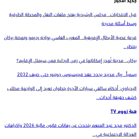
قبل الانتخابات.. مجلس الرشيدية يفتح ملفات النقل والمحطة الطرقية
وسط أسئلة محرجة
قرعة عصبة الأبطال الإفريقية.. المغرب الفاسي يواجه رحيمو ونهضة بركان
ينتظر…
بركان.. مدينة تُهدر إمكاناتها في زمن الرداءة فمن سيمثل الإقليم؟
رسمياً.. ريال مدريد يجدد عقد فينيسيوس جونيور حتى صيف 2032
اليحياوي: أحكام سائقي سيارات الأجرة بتطوان تعيد إلى الواجهة مطلب
كشف حقيقة أحداث…
هبة زووم TV
الدكتور مجد عبد المنعم يتحدث عن رهانات قانون مالية 2026 واكراهات
العدالة الاجتماعية في…