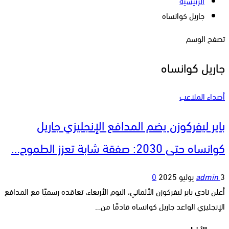
الرئيسية
جاريل كوانساه
تصفح الوسم
جاريل كوانساه
أصداء الملاعب
باير ليفركوزن يضم المدافع الإنجليزي جاريل
كوانساه حتى 2030: صفقة شابة تعزز الطموح…
3 يوليو 2025
admin
0
أعلن نادي باير ليفركوزن الألماني، اليوم الأربعاء، تعاقده رسميًا مع المدافع
الإنجليزي الواعد جاريل كوانساه قادمًا من…
جديد الأخبار