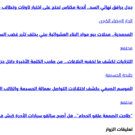
جدل يرافق نهائي السد.. أندية مكناس تحتج على اختيار تاونات وتطالب بم
الدار البيضاء الكبرى
المحمدية.. محلات بيع مواد البناء العشوائية ببني يخلف تثير غضب ا
مجتمع
التزكيات تكشف ما تخفيه البلاغات… من صاحب الكلمة الأخيرة داخل حز
طنجة الحسيمة
الموسم الصيفي يكشف اختلالات التواصل بعمالة الحسيمة والكاتب ا
مجتمع
“طاحت الصمعة علقو الحجام”.. هل أصبح سائقو سيارات الأجرة كبش ف
تعليقات الزوار