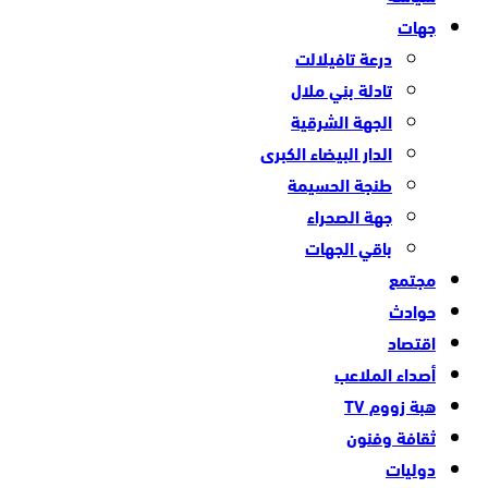
جهات
درعة تافيلالت
تادلة بني ملال
الجهة الشرقية
الدار البيضاء الكبرى
طنجة الحسيمة
جهة الصحراء
باقي الجهات
مجتمع
حوادث
اقتصاد
أصداء الملاعب
هبة زووم TV
ثقافة وفنون
دوليات