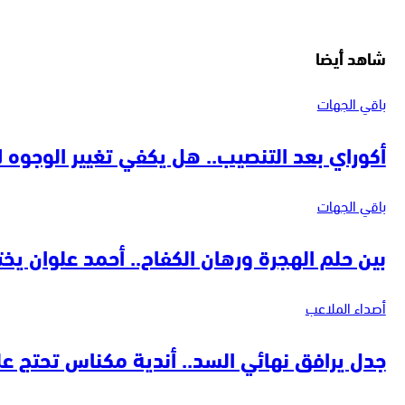
شاهد أيضا
باقي الجهات
أكوراي بعد التنصيب.. هل يكفي تغيير الوجوه لإ
باقي الجهات
بين حلم الهجرة ورهان الكفاح.. أحمد علوان يخت
أصداء الملاعب
جدل يرافق نهائي السد.. أندية مكناس تحتج على