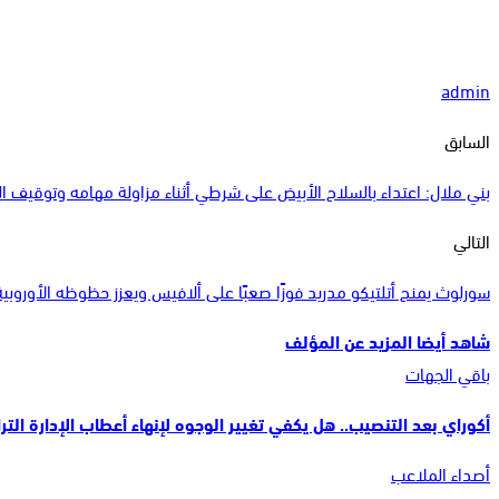
admin
السابق
بني ملال: اعتداء بالسلاح الأبيض على شرطي أثناء مزاولة مهامه وتوقيف ا
التالي
سورلوث يمنح أتلتيكو مدريد فوزًا صعبًا على ألافيس ويعزز حظوظه الأوروبية
شاهد أيضا
المزيد عن المؤلف
باقي الجهات
أكوراي بعد التنصيب.. هل يكفي تغيير الوجوه لإنهاء أعطاب الإدارة التر
أصداء الملاعب