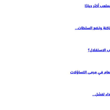
لعب أكثر حيادًا
لساكنة وتضع السلطات…
ب الاستقلال؟
لعام في مرمى التساؤلات
داء لفشل…