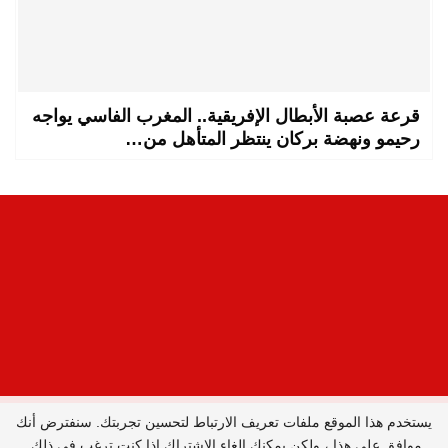
قرعة عصبة الأبطال الإفريقية.. المغرب الفاسي يواجه
رحيمو ونهضة بركان ينتظر المتأهل من…
يستخدم هذا الموقع ملفات تعريف الارتباط لتحسين تجربتك. سنفترض أنك
المدير العام : ليلى البصري بصيري /
جميع الحقوق محفوظة © 2026
موافق على هذا ، ولكن يمكنك إلغاء الاشتراك إذا كنت ترغب في ذلك.