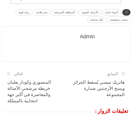
أجواء حارة
الأرصاد الجوية
المنطقة الشرقية
بحر هادئ
رياح قوية
سحب منخفضة
كتل ضبابية
Admin
السابق
التالي
هاتريك ميسي يُسقط الجزائر
المنصوري وكودار يعلنان
ويمنح الأرجنتين صدارة
خريطة مرشحي الأصالة
المجموعة
والمعاصرة في أكبر جهة
انتخابية بالمملكة
تعليقات الزوار