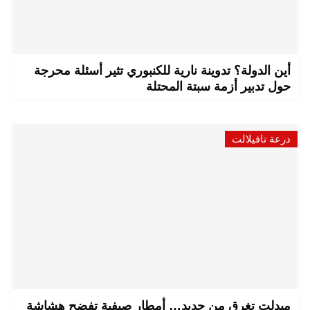
أين الدولة؟ تدوينة نارية للكنبوري تثير أسئلة محرجة
حول تدبير أزمة سبتة المحتلة
درعة تافيلالت
ميدلت تغرق من جديد… أمطار صيفية تفضح هشاشة