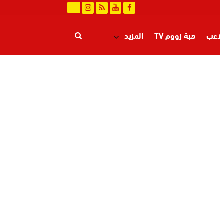
اعب
هبة زووم TV
المزيد