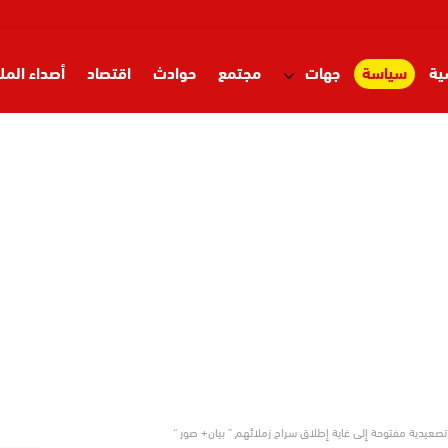
ية
سياسة
جهات
مجتمع
حوادث
اقتصاد
أصداء المل
عيدية مفتوحة إلى غاية إطلاق سراح زملائهم ” بيان+ صور “