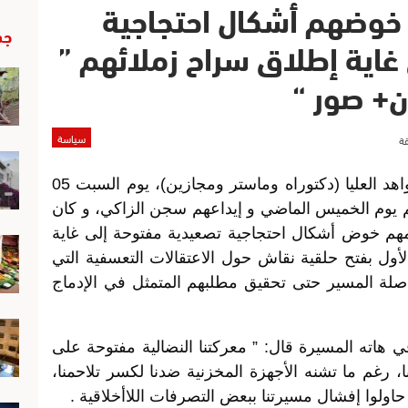
خوضهم أشكال احتجاجية
جد
غاية إطلاق سراح زملائهم ”
ن+ صور “
سياسة
احتشد المئات من المعطلين حاملي الشواهد العليا (دكتوراه وماستر ومجازين)، يوم السبت 05
 زملائهم يوم الخميس الماضي و إيداعهم سجن الزاكي، و كان
م خوض أشكال احتجاجية تصعيدية مفتوحة إلى غاية
لأول بفتح حلقية نقاش حول الاعتقالات التعسفية التي
ة المسير حتى تحقيق مطلبهم المتمثل في الإدماج
هاته المسيرة قال: ” معركتنا النضالية مفتوحة على
 رغم ما تشنه الأجهزة المخزنية ضدنا لكسر تلاحمنا،
اولوا إفشال مسيرتنا ببعض التصرفات اللاأخلاقية .