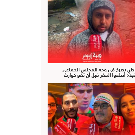
طن يصرخ في وجه المجلس الجماعي
جة: أصلحوا الحفر قبل أن تقع كوارث