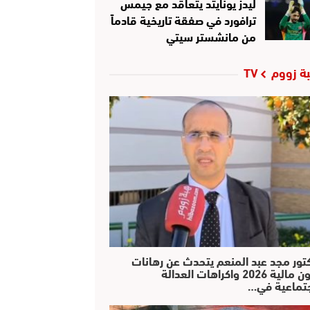
ليدز يونايتد يتعاقد مع جيمس
ترافورد في صفقة تاريخية قادماً
من مانشستر سيتي
ة زووم TV
كتور مجد عبد المنعم يتحدث عن رهانات
قانون مالية 2026 واكراهات العدالة
جتماعية في…