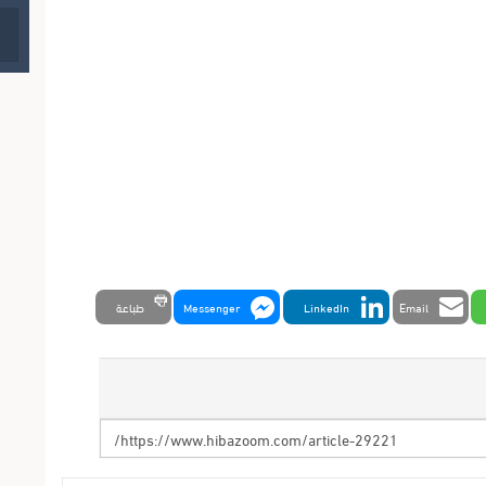
Email
LinkedIn
Messenger
طباعة