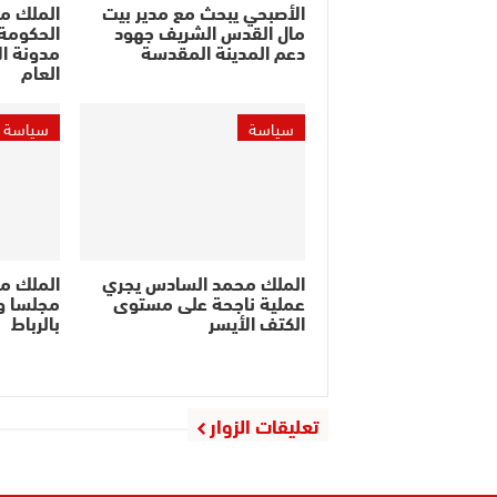
الأصبحي يبحث مع مدير بيت
الملك م
مال القدس الشريف جهود
الحكومة 
دعم المدينة المقدسة
مدونة ال
العام
سياسة
سياسة
الملك محمد السادس يجري
الملك م
عملية ناجحة على مستوى
مجلسا وز
الكتف الأيسر
بالرباط
تعليقات الزوار