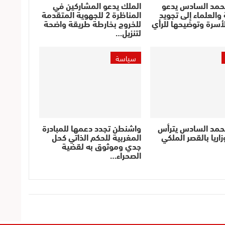
حمد السادس يدعو
الملك يدعو المشاركين في
والعلماء إلى تجويد
المناظرة 2 للجهوية المتقدمة
أسرة وتوضيحها للرأي
للخروج بخارطة طريقة واضحة
لتنزيل…
سياسة
حمد السادس يترأس
واشنطن تجدد دعمها للمبادرة
اريا بالقصر الملكي
المغربية للحكم الذاتي كحل
جدي وموثوق به لقضية
الصحراء…