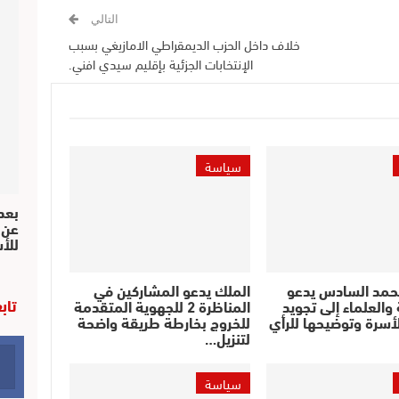
التالي
خلاف داخل الحزب الديمقراطي الامازيغي بسبب
الإنتخابات الجزئية بإقليم سيدي افني.
سياسة
بعد 
عن 
للأ
حمد السادس يدعو
الملك يدعو المشاركين في
تاب
والعلماء إلى تجويد
المناظرة 2 للجهوية المتقدمة
أسرة وتوضيحها للرأي
للخروج بخارطة طريقة واضحة
لتنزيل…
سياسة