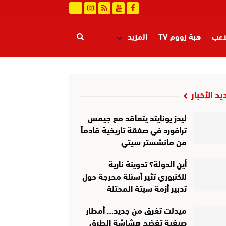
اعب
هبة زووم TV
المزيد
يد الأخبار
ليدز يونايتد يتعاقد مع جيمس
ترافورد في صفقة تاريخية قادماً
من مانشستر سيتي
أين الدولة؟ تدوينة نارية
للكنبوري تثير أسئلة محرجة حول
تدبير أزمة سبتة المحتلة
ميدلت تغرق من جديد… أمطار
صيفية تفضح هشاشة الطرق