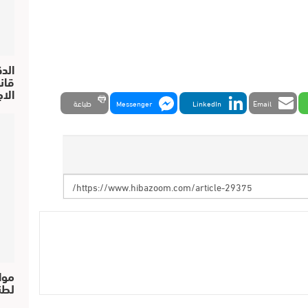
الد
الا
Email
LinkedIn
Messenger
طباعة
موا
لطن