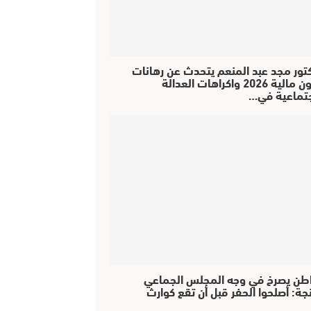
كتور مجد عبد المنعم يتحدث عن رهانات
قانون مالية 2026 واكراهات العدالة
جتماعية في…
طن يصرخ في وجه المجلس الجماعي
جة: أصلحوا الحفر قبل أن تقع كوارث