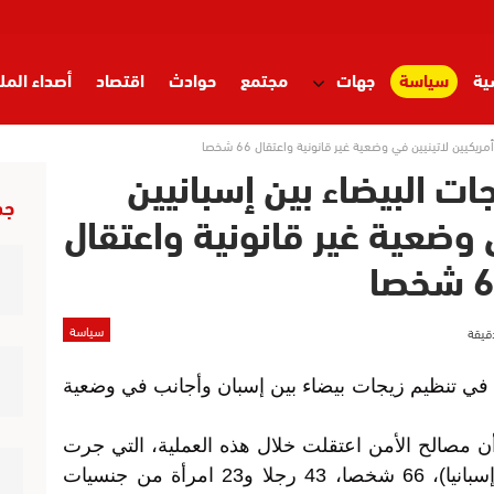
ية
سياسة
جهات
مجتمع
حوادث
اقتصاد
أصداء المل
كيين لاتينيين في وضعية غير قانونية واعتقال 66 شخصا
ت البيضاء بين إسبانيين
جد
 وضعية غير قانونية واعتقال
خصا
سياسة
ي تنظيم زيجات بيضاء بين إسبان وأجانب في وضعية
ن مصالح الأمن اعتقلت خلال هذه العملية، التي جرت
بكل من إلتشي وأليكانتي (جنوب شرق إسبانيا)، 66 شخصا، 43 رجلا و23 امرأة من جنسيات