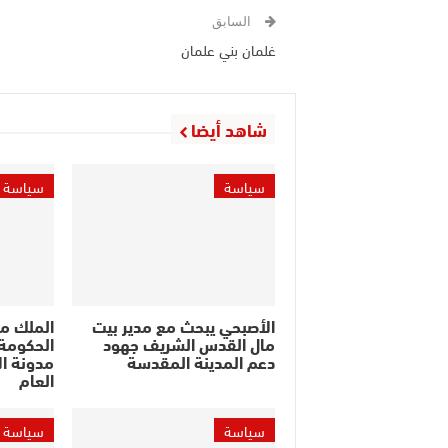
السابق
غلمان بني علمان
شاهد أيضا
سياسة
سياسة
الأصبحي يبحث مع مدير بيت
الملك م
مال القدس الشريف جهود
الحكومة 
دعم المدينة المقدسة
مدونة ال
العام
سياسة
سياسة