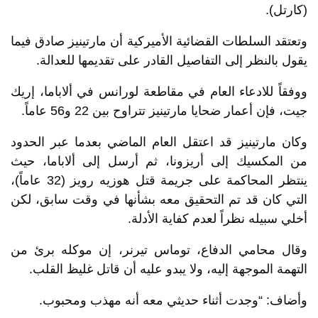
(كارتل).
وتعتقد السلطات القضائية الأميركية أن مارتينيز صادق فيما
يقول بالنظر إلى التفاصيل القادر على تقديمها للعدالة.
ووفقاً للادعاء العام في مقاطعة لورانس في ألاباما، إريك
جيت، فإن أعمار ضحايا مارتينيز تتراوح بين 22 و56 عاماً.
وكان مارتينيز قد اعتقل العام الماضي بعدما عبر الحدود
من المكسيك إلى أريزونا، ثم أرسل إلى ألاباما، حيث
ينتظر المحاكمة على جريمة قتل هوزيه رويز (32 عاماً)،
التي كان قد تم التحقيق معه بشأنها في وقت سابق، لكن
أخلي سبيله نظراً لعدم كفاية الأدلة.
وقال محامي الدفاع، توماس تيرنر، إن موكله برئ من
التهمة الموجهة إليه، ولا يبدو عليه أن قاتل غليظ القلب.
وأضاف: “وجدت أثناء حديثي معه أنه مهذب ومحبوب.