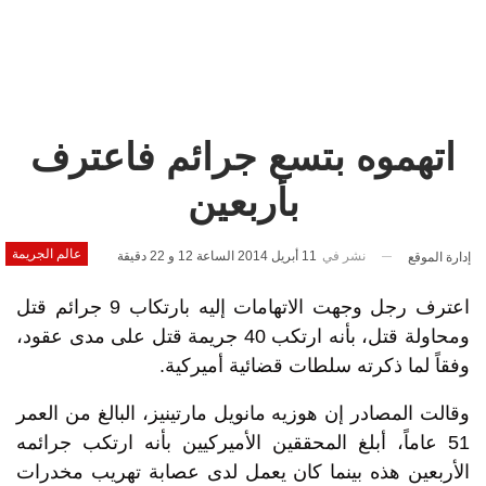
اتهموه بتسع جرائم فاعترف
بأربعين
عالم الجريمة
نشر في
11 أبريل 2014 الساعة 12 و 22 دقيقة
إدارة الموقع
اعترف رجل وجهت الاتهامات إليه بارتكاب 9 جرائم قتل
ومحاولة قتل، بأنه ارتكب 40 جريمة قتل على مدى عقود،
وفقاً لما ذكرته سلطات قضائية أميركية.
وقالت المصادر إن هوزيه مانويل مارتينيز، البالغ من العمر
51 عاماً، أبلغ المحققين الأميركيين بأنه ارتكب جرائمه
الأربعين هذه بينما كان يعمل لدى عصابة تهريب مخدرات