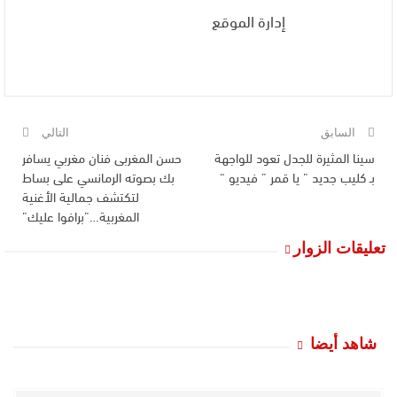
إدارة الموقع
السابق
التالي
سينا المثيرة للجدل تعود للواجهة
حسن المغربى فنان مغربي يسافر
بـ كليب جديد ” يا قمر ” فيديو “
بك بصوته الرمانسي على بساط
لتكتشف جمالية الأغنية
المغربية…”برافوا عليك”
تعليقات الزوار
شاهد أيضا