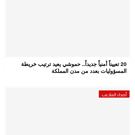
20 تعييناً أمنياً جديداً.. حموشي يعيد ترتيب خريطة
المسؤوليات بعدد من مدن المملكة
أصداء الملاعب