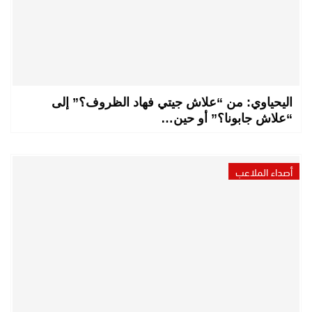
اليحياوي: من “علاش جيتي فهاد الظروف؟” إلى
“علاش جابونا؟” أو حين…
أصداء الملاعب