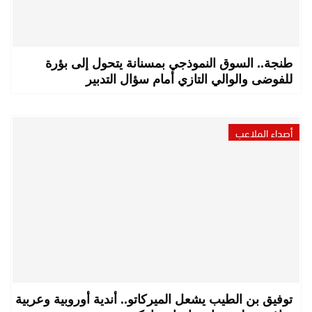
طنجة.. السوق النموذجي بمسنانة يتحول إلى بؤرة
للفوضى والوالي التازي أمام سؤال التدبير
أصداء الملاعب
توفيق بن الطيب يشعل الميركاتو.. أندية أوروبية وعربية