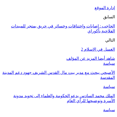
إدارة الموقع
السابق
الحاجب : إصابات واختناقات وخسائر في حريق بمتجر للمبيدات
الفلاحية بأكوراي
التالي
الغسل في الإسلام 2
شاهد أيضا
المزيد عن المؤلف
سياسة
الأصبحي يبحث مع مدير بيت مال القدس الشريف جهود دعم المدينة
المقدسة
سياسة
الملك محمد السادس يدعو الحكومة والعلماء إلى تجويد مدونة
الأسرة وتوضيحها للرأي العام
سياسة