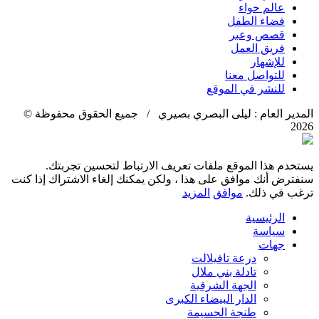
عالم حواء
فضاء الطفل
قصص وعبر
فريق العمل
للإشهار
للتواصل معنا
للنشر في الموقع
المدير العام : ليلى البصري بصيري / جميع الحقوق محفوظة ©
2026
يستخدم هذا الموقع ملفات تعريف الارتباط لتحسين تجربتك.
سنفترض أنك موافق على هذا ، ولكن يمكنك إلغاء الاشتراك إذا كنت
ترغب في ذلك.
موافق
المزيد
الرئيسية
سياسة
جهات
درعة تافيلالت
تادلة بني ملال
الجهة الشرقية
الدار البيضاء الكبرى
طنجة الحسيمة