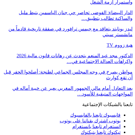
واستمرار أزمة الشغل
الدار البيضاء: الفوضى تحاصر حي جنان الياسمين بتيط مليل
والساكنة تطالب بتطبيق…
ليدز يونايتد يتعاقد مع جيمس ترافورد في صفقة تاريخية قادماً من
مانشستر سيتي
هبة زووم TV
الدكتور مجد عبد المنعم يتحدث عن رهانات قانون مالية 2026
واكراهات العدالة الاجتماعية في…
مواطن يصرخ في وجه المجلس الجماعي لطنجة: أصلحوا الحفر قبل
أن تقع كوارث
بعد التعادل أمام مالي الجمهور المغربي يعبر عن خيبة آماله في
المواجهات المتبقية للأسود…
تابعنا بالشبكات الإجتماعية
فايسبوك
تابعنا بالفايسبوك
يوتوب
اشترك بقناتنا على يوتوب
انستغرام
تابعنا بانستغرام
تيكتوك
تابعنا بتيكتوك