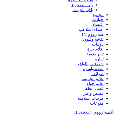
جهة الصحراء
باقي الجهات
مجتمع
حوادث
اقتصاد
أصداء الملاعب
هبة زووم TV
ثقافة وفنون
دوليات
أقلام حرة
تدبر دقيقة
تقارير
شيء من الواقع
صحة وأسرة
طرائف
عالم الجريمة
عالم حواء
فضاء الطفل
قصص وعبر
مرئيات إسلامية
منوعات