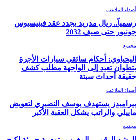
أصداء الملاعب
رسمياً.. ريال مدريد يجدد عقد فينيسيوس
جونيور حتى صيف 2032
مجتمع
اليحياوي: أحكام سائقي سيارات الأجرة
بتطوان تعيد إلى الواجهة مطلب كشف
حقيقة أحداث سبتة
أصداء الملاعب
بيراميدز يستهدف يوسف النصيري لتعويض
ماييلي والراتب يشكل العقبة الأكبر
مجتمع
الرشد الرقمي بالمغرب.. توصية جريئة لكبح