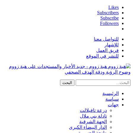
Likes
Subscribers
Subscribe
Followers
للتواصل معنا
للإشهار
فريق العمل
للنشر في الموقع
هبة زووم - جديد الأخبار والمستجدات على هبة زووم
وضوح الرؤية ودقة الهدف الصحفي
الرئيسية
سياسة
جهات
درعة تافيلالت
تادلة بني ملال
الجهة الشرقية
الدار البيضاء الكبرى
طنجة الحسيمة