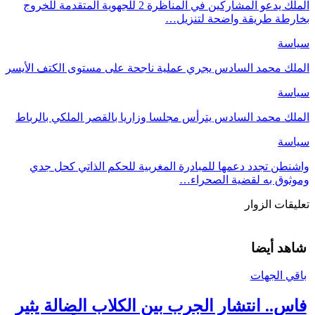
الملك يدعو المشاركين في المناظرة 2 للجهوية المتقدمة للخروج
بخارطة طريقة واضحة لتنزيل…
سياسة
الملك محمد السادس يجري عملية ناجحة على مستوى الكتف الأيسر
سياسة
الملك محمد السادس يترأس مجلسا وزاريا بالقصر الملكي بالرباط
سياسة
واشنطن تجدد دعمها للمبادرة المغربية للحكم الذاتي كحل جدي
وموثوق به لقضية الصحراء…
تعليقات الزوار
شاهد أيضا
باقي الجهات
فاس.. انتشار الجرب بين الكلاب الضالة يثير