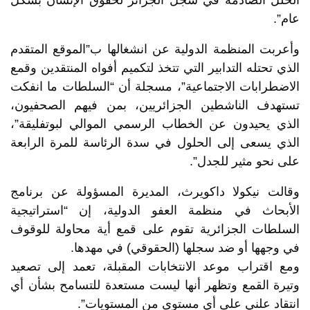
عام”.
وأعربت المنظمة الدولية عن انشغالها ب”الموقع المتقدم
الذي تحتله التدابير التي تتخذ لتكميم أفواه المنتقدين وقمع
الاضطرابات الاجتماعية”، مسجلة أن “السلطات ما انفكت
تستهدف الناشطين الجزائريين، بمن فيهم الصحفيون،
الذي يحيدون عن الخطاب الرسمي الموالي لبوتفليقة”،
الذي يسعى إلى الحلول في سدة الرئاسة للمرة الرابعة
على نحو مثير للجدل”.
وقالت نيكولا داكويرث، المديرة المسؤولة عن برنامج
الأبحاث في منظمة العفو الدولية، إن “استراتيجية
السلطات الجزائرية تقوم على قمع أية محاولة للوقوف
في وجهها أو ضد سجلها (الحقوقي) في مهدها.
ومع اقتراب موعد الانتخابات المقبلة، تعمد إلى تصعيد
وتيرة القمع وتظهر أنها ليست مستعدة للتسامح بشأن أي
انتقاد علني على أي مستوى من المستويات”.