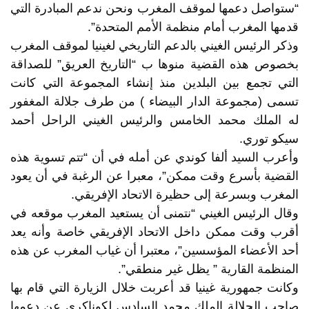
“ستواصل دعمها لموقف المغرب ونحن ندعم المبادرة التي
قدمها المغرب أمام منظمة الأمم المتحدة”.
وذكر الرئيس الغيني بالدعم التاريخي لغينيا لموقف المغرب
بخصوص هذه القضية منوها ب “التاريخ العريق” للصداقة
التي تجمع بين البلدين منذ إنشاء المجموعة التي كانت
تسمى (مجموعة الدار البيضاء ) من طرف جلالة المغفور
له الملك محمد الخامس والرئيس الغيني الراحل أحمد
سيكو توري.
وأعرب السيد ألفا كوندي عن أمله في أن “تتم تسوية هذه
القضية بأسرع وقت ممكن”، معبرا عن الرغبة في أن يعود
المغرب وبسرعة إلى حظيرة الاتحاد الإفريقي.
وقال الرئيس الغيني “نتمنى أن يستعيد المغرب موقعه في
أقرب وقت ممكن داخل الاتحاد الإفريقي خاصة وأنه يعد
أحد الأعضاء المؤسسين”، معتبرا أن غياب المغرب عن هذه
المنظمة القارية ” يظل غير منطقي”.
وكانت جمهورية غينيا قد أعربت خلال الزيارة التي قام بها
صاحب الجلالة الملك محمد السادس لكوناكري عن دعمها