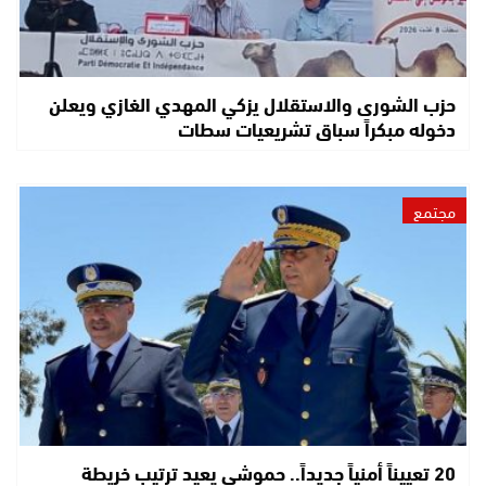
حزب الشورى والاستقلال يزكي المهدي الغازي ويعلن
دخوله مبكراً سباق تشريعيات سطات
مجتمع
20 تعييناً أمنياً جديداً.. حموشي يعيد ترتيب خريطة