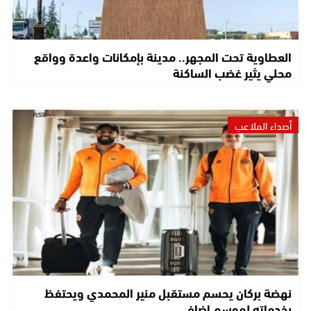
العطاوية تحت المجهر.. مدينة بإمكانات واعدة وواقع
محلي يثير غضب الساكنة
أصداء الملاعب
نهضة بركان يحسم مستقبل منير المحمدي ويحتفظ
بخدماته لموسم إضافي