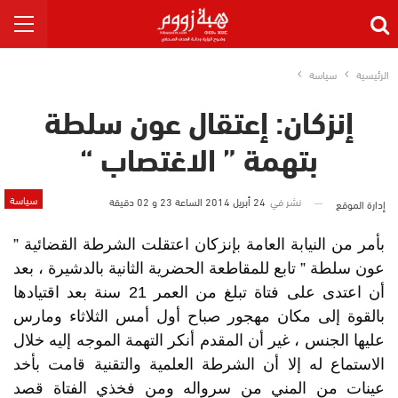
الرئيسية
سياسة
إنزكان: إعتقال عون سلطة
بتهمة ” الاغتصاب “
سياسة
نشر في
24 أبريل 2014 الساعة 23 و 02 دقيقة
إدارة الموقع
بأمر من النيابة العامة بإنزكان اعتقلت الشرطة القضائية ”
عون سلطة ” تابع للمقاطعة الحضرية الثانية بالدشيرة ، بعد
أن اعتدى على فتاة تبلغ من العمر 21 سنة بعد اقتيادها
بالقوة إلى مكان مهجور صباح أول أمس الثلاثاء ومارس
عليها الجنس ، غير أن المقدم أنكر التهمة الموجه إليه خلال
الاستماع له إلا أن الشرطة العلمية والتقنية قامت بأخد
عينات من المني من سرواله ومن فخذي الفتاة قصد