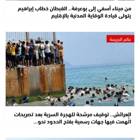
من ميناء آسفي إلى بوعرفة.. القبطان خطاب إبراهيم
يتولى قيادة الوقاية المدنية بالإقليم
عالم الجريمة
العرائش.. توقيف مرشحة للهجرة السرية بعد تصريحات
اتُّهمت فيها جهات رسمية بفتح الحدود نحو…