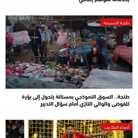
طنجة الحسيمة
طنجة.. السوق النموذجي بمسنانة يتحول إلى بؤرة
للفوضى والوالي التازي أمام سؤال التدبير
أصداء الملاعب