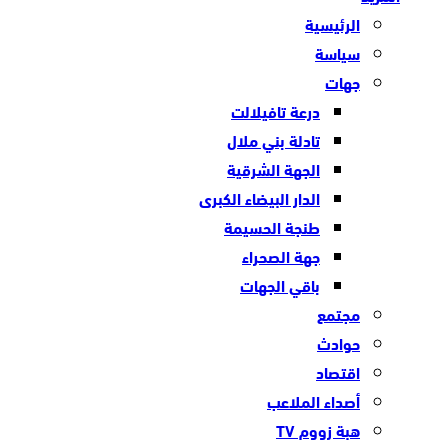
الرئيسية
سياسة
جهات
درعة تافيلالت
تادلة بني ملال
الجهة الشرقية
الدار البيضاء الكبرى
طنجة الحسيمة
جهة الصحراء
باقي الجهات
مجتمع
حوادث
اقتصاد
أصداء الملاعب
هبة زووم TV