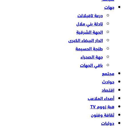
جهات
درعة تافيلالت
تادلة بني ملال
الجهة الشرقية
الدار البيضاء الكبرى
طنجة الحسيمة
جهة الصحراء
باقي الجهات
مجتمع
حوادث
اقتصاد
أصداء الملاعب
هبة زووم TV
ثقافة وفنون
دوليات