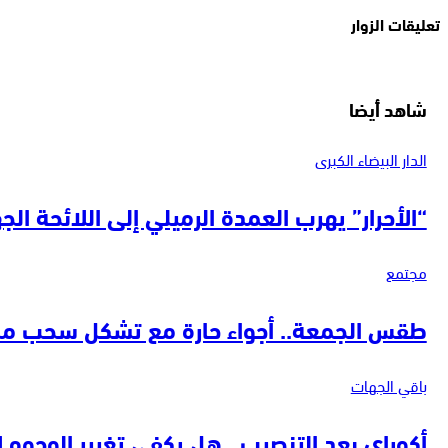
تعليقات الزوار
شاهد أيضا
الدار البيضاء الكبرى
“الأحرار” يهرب العمدة الرميلي إلى اللائحة ا
مجتمع
طقس الجمعة.. أجواء حارة مع تشكل سحب منخ
باقي الجهات
أكوراي بعد التنصيب.. هل يكفي تغيير الوجوه لإ