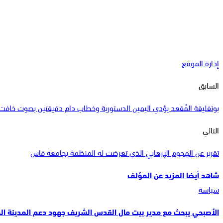
إدارة الموقع
السابق
بوتفليقة المُقعد يؤدي اليمين الدستورية وخطاب دام دقيقتين بصوت خافت 
التالي
تقرير عن الهجوم الإرهابي الذي تعرضت له المنظمة بجامعة فاس
شاهد أيضا
المزيد عن المؤلف
سياسة
الأصبحي يبحث مع مدير بيت مال القدس الشريف جهود دعم المدينة ا