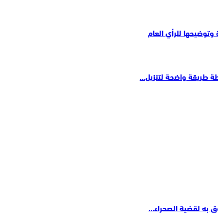
وتوضيحها للرأي العام
ق به لقضية الصحراء…