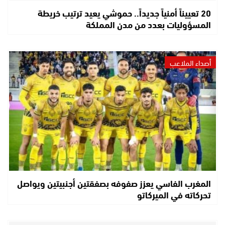
20 تعييناً أمنياً جديداً.. حموشي يعيد ترتيب خريطة
المسؤوليات بعدد من مدن المملكة
أصداء الملاعب
المغرب الفاسي يعزز صفوفه بصفقتين أجنبيتين ويواصل
تحركاته في الميركاتو