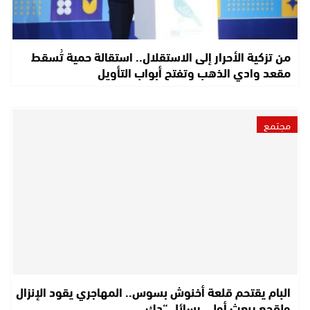
من تزكية الأحرار إلى الاستقلال.. استقالة حمية تُسقط
مقعد وادي الذهب وتفتح أبواب التأويل
مجتمع
البام يقتحم قلعة أخنوش بسوس.. المهاجري يقود الإنزال
ولقجع يبعث أولى رسائل “دك…