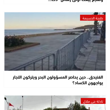
طنجة الحسيمة
الفنيدق.. حين يحاصر المسؤولون البحر ويتركون التجار
يواجهون الكساد؟
تادلة بني ملال