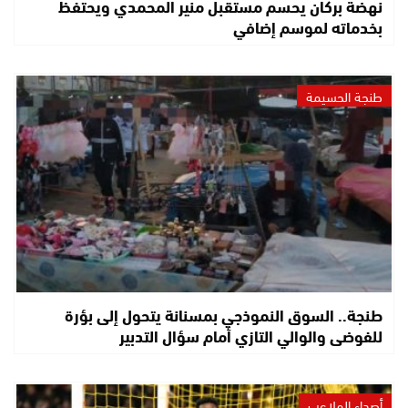
نهضة بركان يحسم مستقبل منير المحمدي ويحتفظ
بخدماته لموسم إضافي
طنجة الحسيمة
طنجة.. السوق النموذجي بمسنانة يتحول إلى بؤرة
للفوضى والوالي التازي أمام سؤال التدبير
أصداء الملاعب