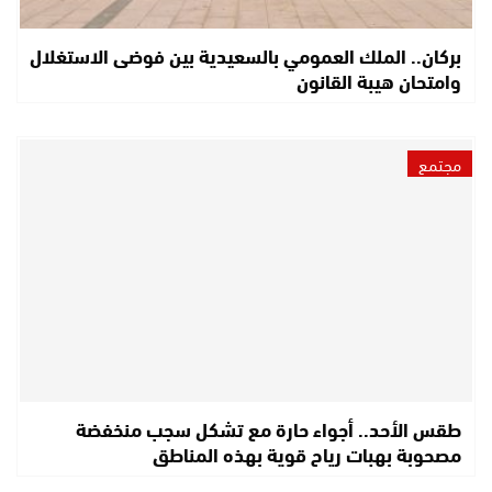
بركان.. الملك العمومي بالسعيدية بين فوضى الاستغلال
وامتحان هيبة القانون
مجتمع
طقس الأحد.. أجواء حارة مع تشكل سجب منخفضة
مصحوبة بهبات رياح قوية بهذه المناطق