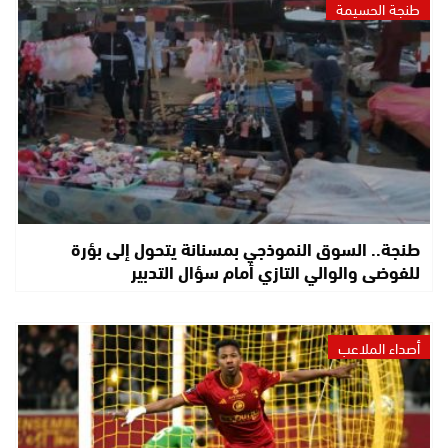
طنجة الحسيمة
طنجة.. السوق النموذجي بمسنانة يتحول إلى بؤرة
للفوضى والوالي التازي أمام سؤال التدبير
أصداء الملاعب