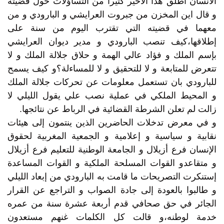
الانسان أطلق هذا الأخير كثيرا من التساؤلات حول قضيته
و قال اين المخزن من جبروت العرايشي و البارودي و من
معهما في قضيته التي تقترب اليوم من سنة على
إطلاقها،كيف تنصب البارودي و مدير ديوان العرايشي
بإسم الملك و فؤاد عالي الهمة و حلاق جلالة الملك و لا
تتعرض للمتابعة و لا للتحقيق و لا للمساءلة؟و كيف يسمح
للبارودي بان تستعمل معلومات عن تحركات جلالة الملك
و المحيط الملكي في عملية نصب علي يقول الليلي لا
زالت لم تعلن الشرطة القضائية في الرباط عن نتائجها.
و في معرض تدخلات الحاضرين الذين ينتمون إلى هيئات
نقابية و سياسية و إعلامية و الجمعية المغربية لحقوق
الإنسان فرع أزيلال و الجامعة الوطنية للتعليم فرع أزيلال
و متقاعدو القوات المسلحة الملكية و القوات المساعدة
إستنكرت التصريحات ما قامت به البارودي من إبعاد الليلي
و طالبوا بالعودة إلى جادة الصواب و التراجع عن القرار
الجائر في حق صحافي قدم أربعة عشرة سنة من عمره
خدمة لوطنه،و قالت كل الكلمات غنهم مستعدون