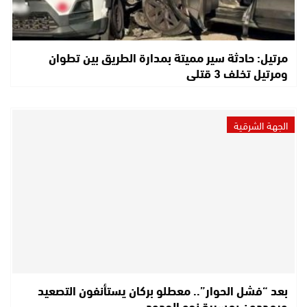
مرتيل: حادثة سير مميتة بمدارة الطريق بين تطوان
ومرتيل تخلف 3 قتلى
الجهة الشرقية
بعد “فشل الحوار”.. معطلو بركان يستأنفون التصعيد
ويهددون بمسيرة نحو الحدود…