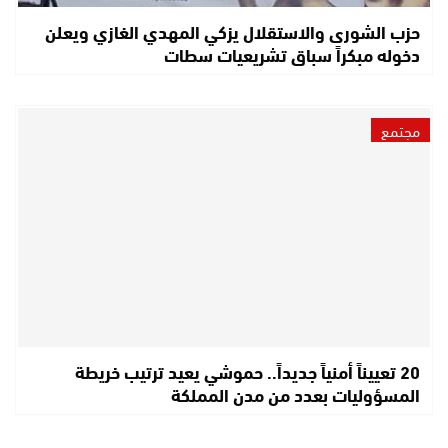
حزب الشورى والاستقلال يزكي المهدي الغازي ويعلن
دخوله مبكراً سباق تشريعيات سطات
مجتمع
20 تعييناً أمنياً جديداً.. حموشي يعيد ترتيب خريطة
المسؤوليات بعدد من مدن المملكة