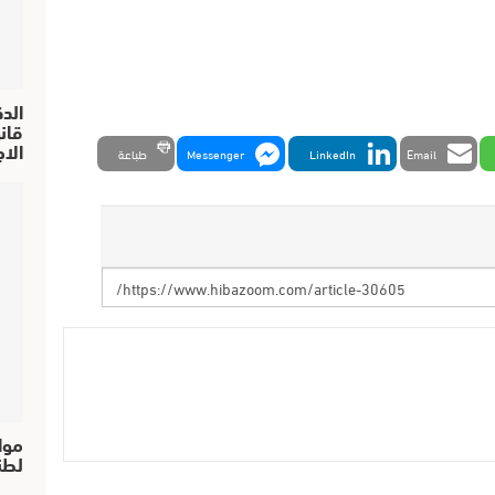
الد
الا
Email
LinkedIn
Messenger
طباعة
موا
لطن