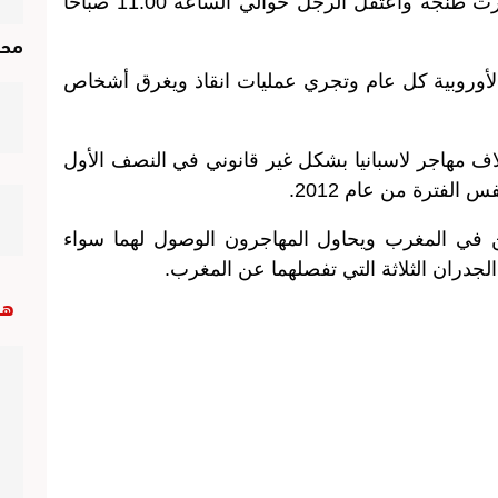
وقالت الشرطة في بيان ان السفينة غادرت طنجة واعتقل الرجل حوالي الساعة 11:00 صباحا
محر
لأوروبية كل عام وتجري عمليات انقاذ ويغرق أشخاص
اف مهاجر لاسبانيا بشكل غير قانوني في النصف الأول
تين في المغرب ويحاول المهاجرون الوصول لهما سواء
لجدران الثلاثة التي تفصلهما عن المغرب.
هب