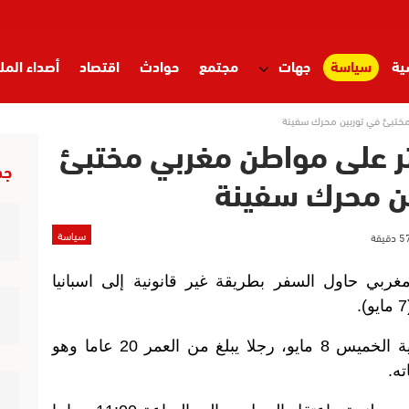
ية
سياسة
جهات
مجتمع
حوادث
اقتصاد
أصداء المل
مختبئ في توربين محرك سفينة
ثر على مواطن مغربي مختبئ
جد
ن محرك سفينة
سياسة
بي حاول السفر بطريقة غير قانونية إلى اسبانيا
وأظهر شريط فيديو وزعته وزارة الداخلية الخميس 8 مايو، رجلا يبلغ من العمر 20 عاما وهو
ته.