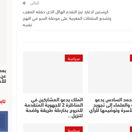
التالي
كريستين لاغارد تبرز التقدم الهائل الذي حققه المغرب
وتشجع السلطات المغربية على موصلة السير في النهج
نفسه
سياسة
بعد 
عن 
للأ
حمد السادس يدعو
الملك يدعو المشاركين في
تاب
والعلماء إلى تجويد
المناظرة 2 للجهوية المتقدمة
أسرة وتوضيحها للرأي
للخروج بخارطة طريقة واضحة
لتنزيل…
سياسة