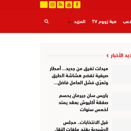
اعب
هبة زووم TV
المزيد
يد الأخبار
ميدلت تغرق من جديد… أمطار
صيفية تفضح هشاشة الطرق
وتعرّي فشل العامل فاضل…
باريس سان جيرمان يحسم
صفقة أكليوش بعقد يمتد
لخمس سنوات
قبل الانتخابات.. مجلس
الرشيدية يفتح ملفات النقل