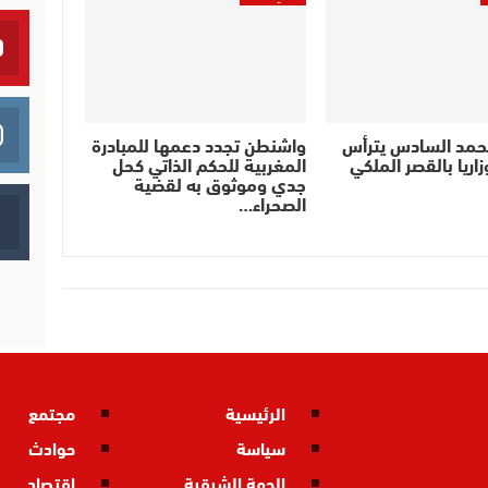
حمد السادس يترأس
واشنطن تجدد دعمها للمبادرة
اريا بالقصر الملكي
المغربية للحكم الذاتي كحل
جدي وموثوق به لقضية
الصحراء…
الرئيسية
مجتمع
سياسة
حوادث
الجهة الشرقية
اقتصاد