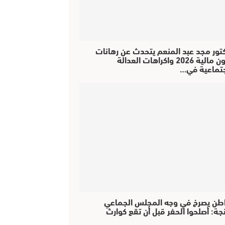
كتور مجد عبد المنعم يتحدث عن رهانات
قانون مالية 2026 واكراهات العدالة
جتماعية في…
طن يصرخ في وجه المجلس الجماعي
جة: أصلحوا الحفر قبل أن تقع كوارث