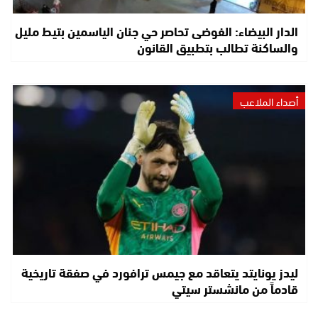
الدار البيضاء: الفوضى تحاصر حي جنان الياسمين بتيط مليل
والساكنة تطالب بتطبيق القانون
أصداء الملاعب
ليدز يونايتد يتعاقد مع جيمس ترافورد في صفقة تاريخية
قادماً من مانشستر سيتي