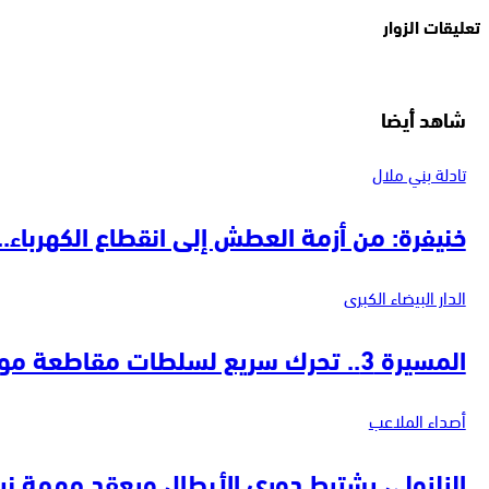
تعليقات الزوار
شاهد أيضا
تادلة بني ملال
خنيفرة: من أزمة العطش إلى انقطاع الكهرباء.. 
الدار البيضاء الكبرى
المسيرة 3.. تحرك سريع لسلطات مقاطعة مولاي رشيد بعد تسليط “هبة زووم” الضوء…
أصداء الملاعب
الزلزولي يشترط دوري الأبطال ويعقد مهمة ن