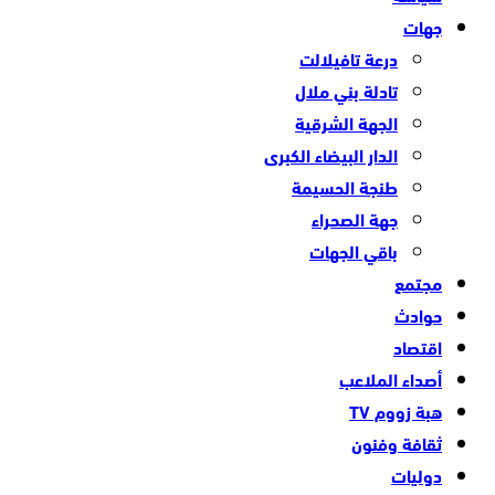
جهات
درعة تافيلالت
تادلة بني ملال
الجهة الشرقية
الدار البيضاء الكبرى
طنجة الحسيمة
جهة الصحراء
باقي الجهات
مجتمع
حوادث
اقتصاد
أصداء الملاعب
هبة زووم TV
ثقافة وفنون
دوليات