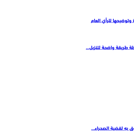
وتوضيحها للرأي العام
ق به لقضية الصحراء…