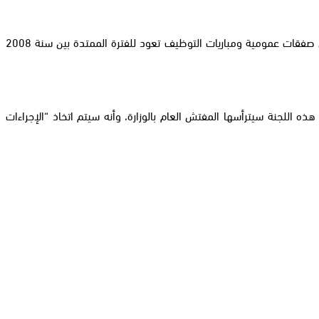
أفاد بلاغ لوزارة العدل والحريات بأنه تقرر “تكوين لجنة للبحث والتحري في صحة الادعاءات” حول “وجود تسجيلات صوتية تتضمن ادعاءات بالتلاعب في صفقات عمومية ومباريات التوظيف تعود للفترة الممتدة بين سنة 2008
ه اللجنة سيترأسها المفتش العام بالوزارة، وأنه سيتم اتخاذ “الإجراءات