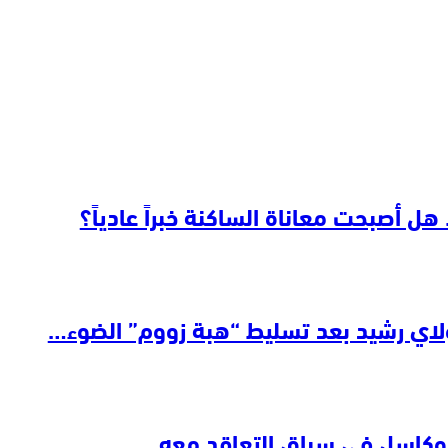
هل أصبحت معاناة الساكنة خبراً عادياً؟
يوكاسل في سباق التعاقد معه