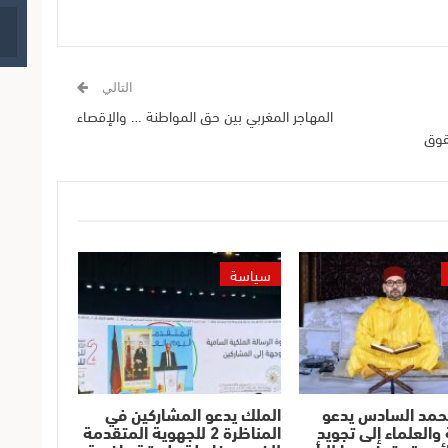
التالي
المهاجر المغربي بين حق المواطنة … والإقصاء
قوق
سياسة
حمد السادس يدعو
الملك يدعو المشاركين في
والعلماء إلى تجويد
المناظرة 2 للجهوية المتقدمة