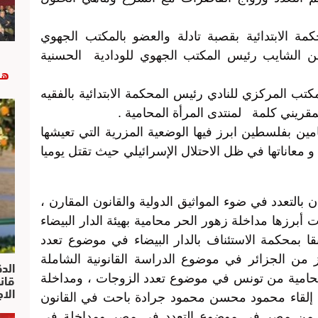
مة الابتدائية بقصبة تادلة والعضو بالمكتب الجهوي
ن الشايب رئيس المكتب الجهوي للودادية الحسنية
هب
تب المركزي للنادي رئيس المحكمة الابتدائية بالفقيه
مقريني كلمة لمنتدى المرأة المحامية .
ين بفلسطين ابرز فيها الوضعية المزرية التي تعيشها
 و معاناتها في ظل الاحتلال الإسرائيلي حيث تقتل يوميا
بالتعدد في ضوء المواثيق الدولية والقانون المقارن ،
أبرزها مداخلة زهور الحر محامية بهيئة الدار البيضاء
 بمحكمة الاستئناف بالدار البيضاء في موضوع تعدد
 من الجزائر في موضوع الدراسة القانونية الشاملة
الد
 محامية من تونس في موضوع تعدد الزوجات ، ومداخلة
الا
لقاء محمود محسن محمود جرادة باحت في القانون
من مصر في موضوع التعدد في مصر ومداخلة في