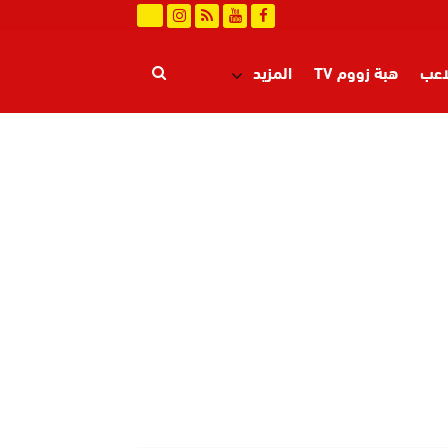
اعب
هبة زووم TV
المزيد