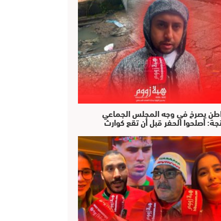
طن يصرخ في وجه المجلس الجماعي
جة: أصلحوا الحفر قبل أن تقع كوارث