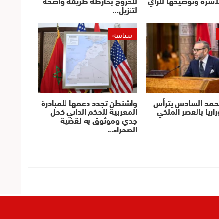
أسرة وتوضيحها للرأي
للخروج بخارطة طريقة واضحة
لتنزيل…
سياسة
حمد السادس يترأس
واشنطن تجدد دعمها للمبادرة
اريا بالقصر الملكي
المغربية للحكم الذاتي كحل
جدي وموثوق به لقضية
الصحراء…